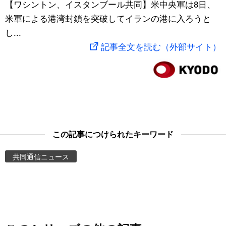
【ワシントン、イスタンブール共同】米中央軍は8日、
スポーツ・東京2020
文化
動画/Live
米軍による港湾封鎖を突破してイランの港に入ろうと
し...
科学・技術
Books
記事全文を読む（外部サイト）
暮らし
Cinema
スポーツ・東京2020
Topics
Images
この記事につけられたキーワード
共同通信ニュース
People
東京
お知らせ