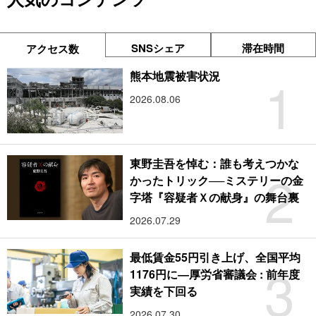
SNSシェア
滞在時間
アクセス数
1
熊本地震被害状況
2026.08.06
東野圭吾を悼む：誰も考えつかな
2
かったトリック──ミステリーの金
字塔『容疑者Ｘの献身』の舞台裏
2026.07.29
最低賃金55円引き上げ、全国平均
3
1176円に―厚労省審議会 : 前年度
実績を下回る
2026.07.30