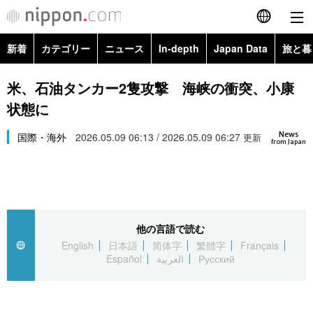
新着
カテゴリー
ニュース
In-depth
Japan Data
旅と暮
English
政治・外交
Topics
米、石油タンカー2隻攻撃 海峡の衝突、小康
简体字
状態に
経済・ビジネス
Images
繁體字
カテゴリー
News
国際・海外
2026.05.09 06:13 / 2026.05.09 06:27
更新
from Japan
国際・海外
People
Français
政治・外交
ニュース
社会
東京
Español
経済・ビジネス
トップ
In-depth
文化
お知らせ
العربية
他の言語で読む
English
日本語
简体字
繁體字
Français
国際
アーカイブ
Japan Data
科学・技術
Español
العربية
Русский
Русский
社会
旅と暮らし
暮らし