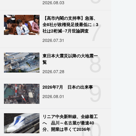
2026.08.03
7
【高市内閣の支持率】急落、
全8社が政権発足後最低に：3
社は2桁減─7月世論調査
2026.07.31
8
東日本大震災以降の大地震一
覧
2026.07.28
9
2026年7月 日本の出来事
2026.08.01
10
リニア中央新幹線、全線着工
へ 品川～名古屋が最速40
分、開業は早くて2036年