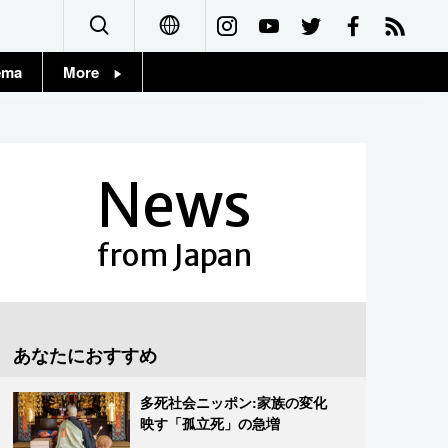
ema
More
English
Topics
简体字
Images
News
繁體字
People
Français
from Japan
東京
Español
お知らせ
العربية
あなたにおすすめ
Русский
多死社会ニッポン:家族の変化
映す「孤立死」の急増