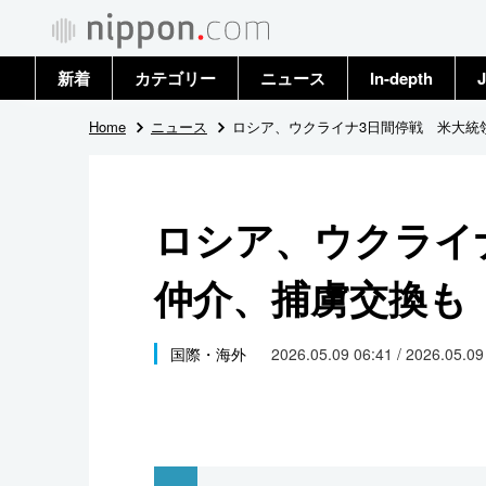
新着
カテゴリー
ニュース
In-depth
J
政治・外交
トップ
Home
ニュース
ロシア、ウクライナ3日間停戦 米大統
経済・ビジネス
アーカイブ
ロシア、ウクライ
国際
仲介、捕虜交換も
社会
文化
国際・海外
2026.05.09 06:41 / 2026.05.0
科学・技術
暮らし