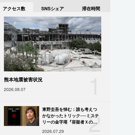
アクセス数
SNSシェア
滞在時間
1
熊本地震被害状況
2026.08.07
2
東野圭吾を悼む：誰も考えつ
かなかったトリック──ミステ
リーの金字塔『容疑者Ｘの献
身』の舞台裏
2026.07.29