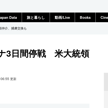
apan Data
旅と暮らし
動画/Live
Books
Cin
領仲介、捕虜交換も
ナ3日間停戦 米大統領
9 06:55
更新