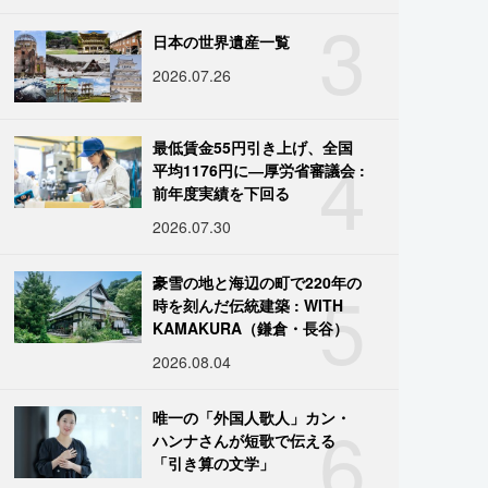
3
日本の世界遺産一覧
2026.07.26
4
最低賃金55円引き上げ、全国
平均1176円に―厚労省審議会 :
前年度実績を下回る
2026.07.30
5
豪雪の地と海辺の町で220年の
時を刻んだ伝統建築 : WITH
KAMAKURA（鎌倉・長谷）
2026.08.04
6
唯一の「外国人歌人」カン・
ハンナさんが短歌で伝える
「引き算の文学」