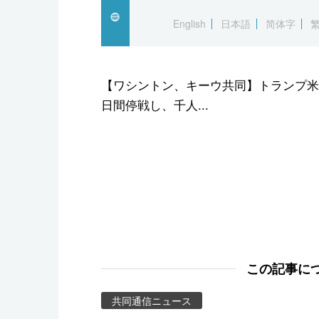
スポーツ・東京2020
English
日本語
简体字
【ワシントン、キーウ共同】トランプ米大
日間停戦し、千人...
この記事に
共同通信ニュース