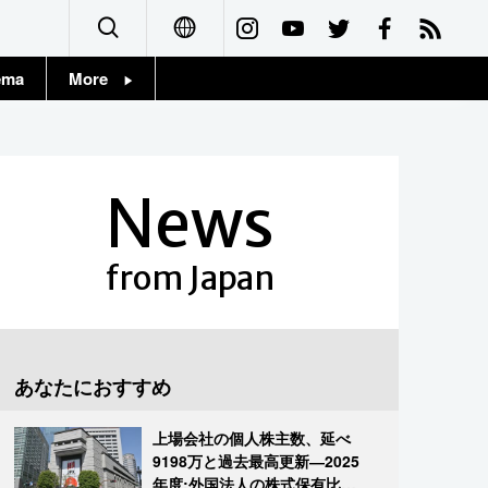
ema
More
English
Topics
简体字
Images
News
繁體字
People
Français
from Japan
東京
Español
お知らせ
العربية
あなたにおすすめ
Русский
上場会社の個人株主数、延べ
9198万と過去最高更新―2025
年度:外国法人の株式保有比率