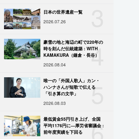
3
日本の世界遺産一覧
2026.07.26
4
豪雪の地と海辺の町で220年の
時を刻んだ伝統建築 : WITH
KAMAKURA（鎌倉・長谷）
2026.08.04
5
唯一の「外国人歌人」カン・
ハンナさんが短歌で伝える
「引き算の文学」
2026.08.03
6
最低賃金55円引き上げ、全国
平均1176円に―厚労省審議会 :
前年度実績を下回る