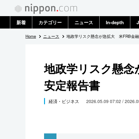
新着
カテゴリー
ニュース
In-depth
J
政治・外交
トップ
Home
ニュース
地政学リスク懸念が急拡大 米FRB金
経済・ビジネス
アーカイブ
地政学リスク懸念
国際
安定報告書
社会
文化
経済・ビジネス
2026.05.09 07:02 / 2026.
科学・技術
暮らし