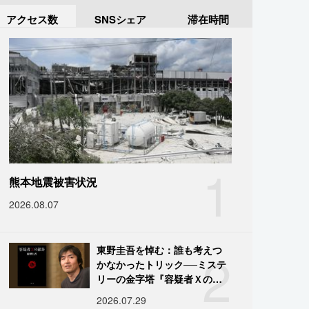
アクセス数
SNSシェア
滞在時間
1
熊本地震被害状況
2026.08.07
2
東野圭吾を悼む：誰も考えつ
かなかったトリック──ミステ
リーの金字塔『容疑者Ｘの献
身』の舞台裏
2026.07.29