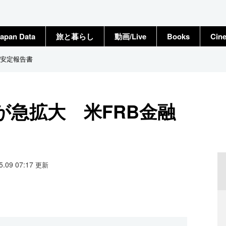
apan Data
旅と暮らし
動画/Live
Books
Cin
融安定報告書
が急拡大 米FRB金融
05.09 07:17
更新