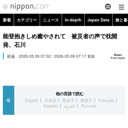
新着
カテゴリー
ニュース
In-depth
Japan Data
旅と暮
English
政治・外交
Topics
能登抱きしめ癒やされて 被災者の声で枕開
简体字
発、石川
経済・ビジネス
Images
繁體字
カテゴリー
News
社会
2026.05.09 07:02 / 2026.05.09 07:17
更新
from Japan
国際・海外
People
Français
政治・外交
ニュース
社会
東京
Español
経済・ビジネス
トップ
In-depth
文化
お知らせ
العربية
他の言語で読む
English
日本語
简体字
繁體字
Français
国際
アーカイブ
Japan Data
科学・技術
Español
العربية
Русский
Русский
社会
旅と暮らし
暮らし