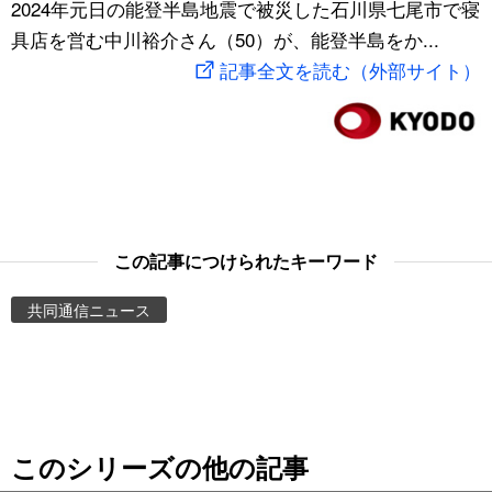
2024年元日の能登半島地震で被災した石川県七尾市で寝
スポーツ・東京2020
文化
動画/Live
具店を営む中川裕介さん（50）が、能登半島をか...
記事全文を読む（外部サイト）
科学・技術
Books
暮らし
Cinema
スポーツ・東京2020
Topics
この記事につけられたキーワード
Images
共同通信ニュース
People
東京
このシリーズの他の記事
お知らせ