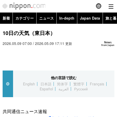
新着
カテゴリー
ニュース
In-depth
Japan Data
旅と暮
English
政治・外交
Topics
10日の天気（東日本）
简体字
News
2026.05.09 07:00 / 2026.05.09 17:11
経済・ビジネス
Images
更新
繁體字
from Japan
カテゴリー
国際・海外
People
Français
政治・外交
ニュース
社会
東京
Español
他の言語で読む
経済・ビジネス
トップ
In-depth
文化
お知らせ
English
日本語
简体字
繁體字
Français
العربية
Español
العربية
Русский
国際
アーカイブ
Japan Data
科学・技術
Русский
社会
旅と暮らし
暮らし
共同通信ニュース速報