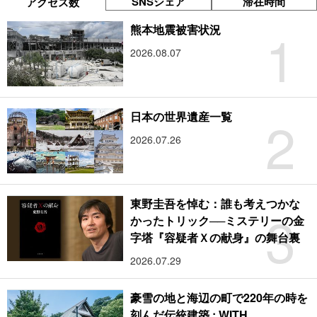
SNSシェア
滞在時間
アクセス数
1
熊本地震被害状況
2026.08.07
2
日本の世界遺産一覧
2026.07.26
東野圭吾を悼む：誰も考えつかな
3
かったトリック──ミステリーの金
字塔『容疑者Ｘの献身』の舞台裏
2026.07.29
豪雪の地と海辺の町で220年の時を
刻んだ伝統建築 : WITH