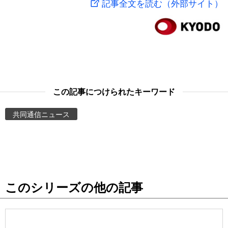
記事全文を読む（外部サイト）
スポーツ・東京2020
文化
動画/Live
科学・技術
Books
暮らし
Cinema
この記事につけられたキーワード
スポーツ・東京2020
Topics
共同通信ニュース
Images
People
このシリーズの他の記事
東京
お知らせ