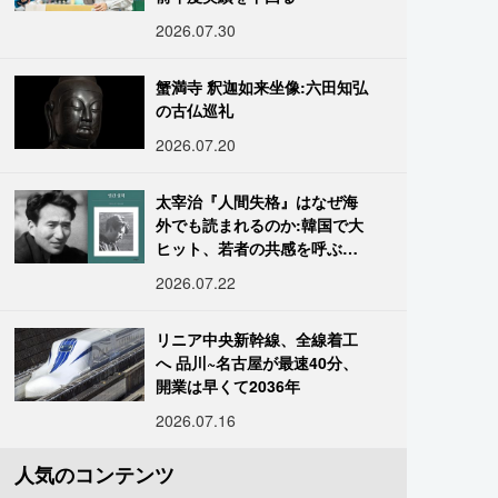
2026.07.30
蟹満寺 釈迦如来坐像:六田知弘
の古仏巡礼
2026.07.20
太宰治『人間失格』はなぜ海
外でも読まれるのか:韓国で大
ヒット、若者の共感を呼ぶ
「道化」の心理
2026.07.22
リニア中央新幹線、全線着工
へ 品川~名古屋が最速40分、
開業は早くて2036年
2026.07.16
人気のコンテンツ