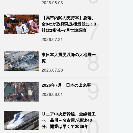
2026.08.03
7
【高市内閣の支持率】急落、
全8社が政権発足後最低に：3
社は2桁減─7月世論調査
2026.07.31
8
東日本大震災以降の大地震一
覧
2026.07.28
9
2026年7月 日本の出来事
2026.08.01
10
リニア中央新幹線、全線着工
へ 品川～名古屋が最速40
分、開業は早くて2036年