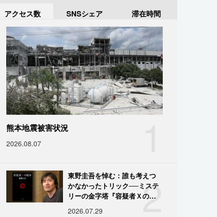
アクセス数
SNSシェア
滞在時間
1
熊本地震被害状況
2026.08.07
2
東野圭吾を悼む：誰も考えつ
かなかったトリック──ミステ
リーの金字塔『容疑者Ｘの献
身』の舞台裏
2026.07.29