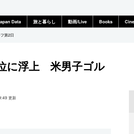
apan Data
旅と暮らし
動画/Live
Books
Cin
フ第2日
8位に浮上 米男子ゴル
09:49
更新