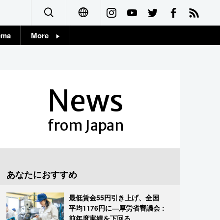
ema
More
English
Topics
简体字
Images
News
繁體字
People
Français
from Japan
東京
Español
お知らせ
العربية
あなたにおすすめ
Русский
最低賃金55円引き上げ、全国
平均1176円に―厚労省審議会 :
前年度実績を下回る