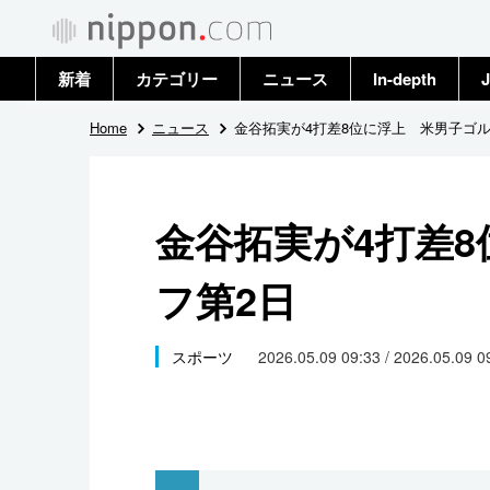
新着
カテゴリー
ニュース
In-depth
J
政治・外交
トップ
Home
ニュース
金谷拓実が4打差8位に浮上 米男子ゴル
経済・ビジネス
アーカイブ
金谷拓実が4打差
国際
フ第2日
社会
文化
スポーツ
2026.05.09 09:33 / 2026.05.09 
科学・技術
暮らし