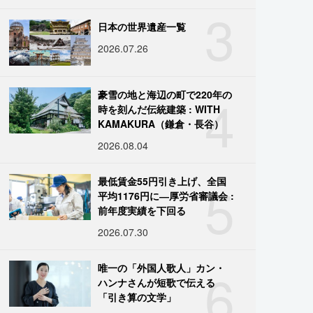
3
日本の世界遺産一覧
2026.07.26
4
豪雪の地と海辺の町で220年の
時を刻んだ伝統建築 : WITH
KAMAKURA（鎌倉・長谷）
2026.08.04
5
最低賃金55円引き上げ、全国
平均1176円に―厚労省審議会 :
前年度実績を下回る
2026.07.30
6
唯一の「外国人歌人」カン・
ハンナさんが短歌で伝える
「引き算の文学」