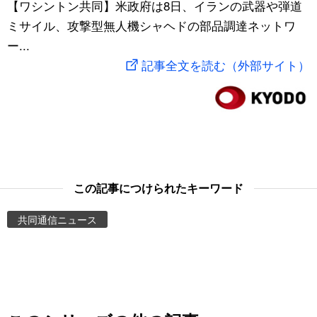
【ワシントン共同】米政府は8日、イランの武器や弾道
スポーツ・東京2020
文化
動画/Live
ミサイル、攻撃型無人機シャヘドの部品調達ネットワ
ー...
科学・技術
Books
記事全文を読む（外部サイト）
暮らし
Cinema
スポーツ・東京2020
Topics
Images
この記事につけられたキーワード
共同通信ニュース
People
東京
お知らせ