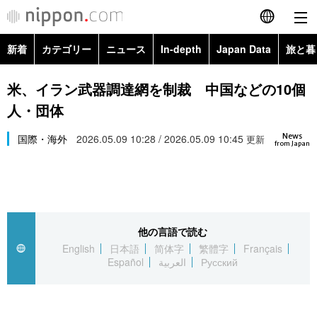
新着
カテゴリー
ニュース
In-depth
Japan Data
旅と暮
English
政治・外交
Topics
米、イラン武器調達網を制裁 中国などの10個
简体字
人・団体
経済・ビジネス
Images
繁體字
カテゴリー
News
国際・海外
2026.05.09 10:28 / 2026.05.09 10:45
更新
from Japan
国際・海外
People
Français
政治・外交
ニュース
社会
東京
Español
経済・ビジネス
トップ
In-depth
文化
お知らせ
العربية
他の言語で読む
English
日本語
简体字
繁體字
Français
国際
アーカイブ
Japan Data
科学・技術
Español
العربية
Русский
Русский
社会
旅と暮らし
暮らし