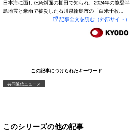
日本海に面した急斜面の棚田で知られ、2024年の能登半
スポーツ・東京2020
文化
動画/Live
島地震と豪雨で被災した石川県輪島市の「白米千枚...
記事全文を読む（外部サイト）
科学・技術
Books
暮らし
Cinema
スポーツ・東京2020
Topics
この記事につけられたキーワード
Images
共同通信ニュース
People
東京
このシリーズの他の記事
お知らせ