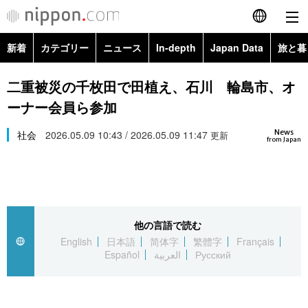
新着
カテゴリー
ニュース
In-depth
Japan Data
旅と暮
English
政治・外交
Topics
二重被災の千枚田で田植え、石川 輪島市、オ
简体字
ーナー会員ら参加
経済・ビジネス
Images
繁體字
カテゴリー
News
社会
2026.05.09 10:43 / 2026.05.09 11:47
更新
from Japan
国際・海外
People
Français
政治・外交
ニュース
社会
東京
Español
経済・ビジネス
トップ
In-depth
文化
お知らせ
العربية
他の言語で読む
English
日本語
简体字
繁體字
Français
国際
アーカイブ
Japan Data
科学・技術
Español
العربية
Русский
Русский
社会
旅と暮らし
暮らし