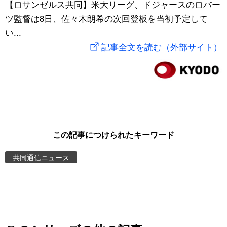
【ロサンゼルス共同】米大リーグ、ドジャースのロバー
スポーツ・東京2020
文化
動画/Live
ツ監督は8日、佐々木朗希の次回登板を当初予定して
い...
科学・技術
Books
記事全文を読む（外部サイト）
暮らし
Cinema
スポーツ・東京2020
Topics
Images
この記事につけられたキーワード
共同通信ニュース
People
東京
お知らせ