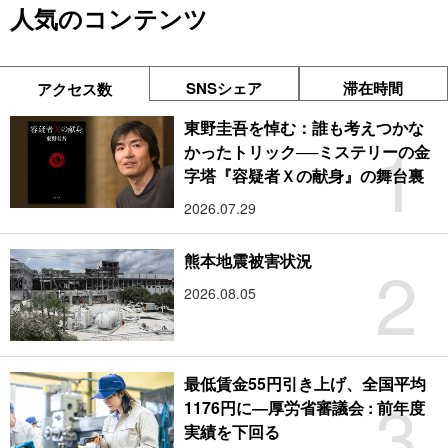
人気のコンテンツ
SNSシェア
滞在時間
アクセス数
東野圭吾を悼む：誰も考えつかな
1
かったトリック──ミステリーの金
字塔『容疑者Ｘの献身』の舞台裏
2026.07.29
2
熊本地震被害状況
2026.08.05
最低賃金55円引き上げ、全国平均
3
1176円に―厚労省審議会 : 前年度
実績を下回る