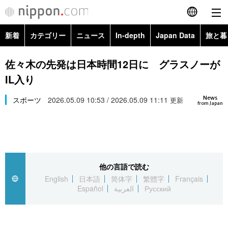
新着
カテゴリー
ニュース
In-depth
Japan Data
旅と暮
English
政治・外交
Topics
佐々木の先発は日本時間12日に グラスノーが
简体字
IL入り
経済・ビジネス
Images
繁體字
カテゴリー
News
スポーツ
2026.05.09 10:53 / 2026.05.09 11:11
更新
from Japan
国際・海外
People
Français
政治・外交
ニュース
社会
東京
Español
経済・ビジネス
トップ
In-depth
文化
お知らせ
العربية
他の言語で読む
English
日本語
简体字
繁體字
Français
国際
アーカイブ
Japan Data
科学・技術
Español
العربية
Русский
Русский
社会
旅と暮らし
暮らし