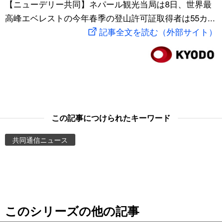
【ニューデリー共同】ネパール観光当局は8日、世界最
スポーツ・東京2020
文化
動画/Live
高峰エベレストの今年春季の登山許可証取得者は55カ...
記事全文を読む（外部サイト）
科学・技術
Books
暮らし
Cinema
スポーツ・東京2020
Topics
この記事につけられたキーワード
Images
共同通信ニュース
People
東京
このシリーズの他の記事
お知らせ