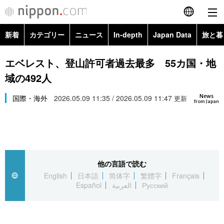
新着
カテゴリー
ニュース
In-depth
Japan Data
旅と暮
English
政治・外交
Topics
エベレスト、登山許可者過去最多 55カ国・地
简体字
域の492人
経済・ビジネス
Images
繁體字
カテゴリー
News
国際・海外
2026.05.09 11:35 / 2026.05.09 11:47
更新
from Japan
国際・海外
People
Français
政治・外交
ニュース
社会
東京
Español
経済・ビジネス
トップ
In-depth
文化
お知らせ
العربية
他の言語で読む
English
日本語
简体字
繁體字
Français
国際
アーカイブ
Japan Data
科学・技術
Español
العربية
Русский
Русский
社会
旅と暮らし
暮らし