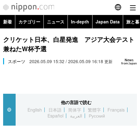
新着
カテゴリー
ニュース
In-depth
Japan Data
旅と暮
English
政治・外交
Topics
クリケット日本、白星発進 アジア大会テスト
简体字
兼ねたW杯予選
経済・ビジネス
Images
繁體字
カテゴリー
News
スポーツ
2026.05.09 15:32 / 2026.05.09 16:18
更新
from Japan
国際・海外
People
Français
政治・外交
ニュース
社会
東京
Español
経済・ビジネス
トップ
In-depth
文化
お知らせ
العربية
他の言語で読む
English
日本語
简体字
繁體字
Français
国際
アーカイブ
Japan Data
科学・技術
Español
العربية
Русский
Русский
社会
旅と暮らし
暮らし