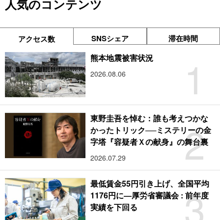
人気のコンテンツ
SNSシェア
滞在時間
アクセス数
1
熊本地震被害状況
2026.08.06
東野圭吾を悼む：誰も考えつかな
2
かったトリック──ミステリーの金
字塔『容疑者Ｘの献身』の舞台裏
2026.07.29
最低賃金55円引き上げ、全国平均
3
1176円に―厚労省審議会 : 前年度
実績を下回る