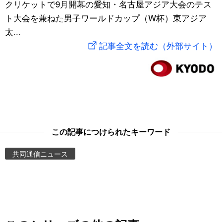
クリケットで9月開幕の愛知・名古屋アジア大会のテス
スポーツ・東京2020
文化
動画/Live
ト大会を兼ねた男子ワールドカップ（W杯）東アジア
太...
科学・技術
Books
記事全文を読む（外部サイト）
暮らし
Cinema
スポーツ・東京2020
Topics
Images
この記事につけられたキーワード
共同通信ニュース
People
東京
お知らせ