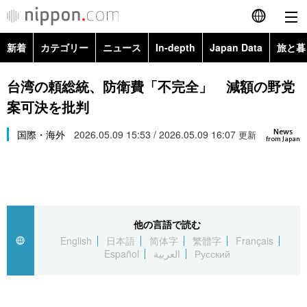
新着
カテゴリー
ニュース
In-depth
Japan Data
旅と暮
English
政治・外交
Topics
台湾の頼総統、防衛費「不完全」 減額の野党
简体字
案可決を批判
経済・ビジネス
Images
繁體字
カテゴリー
News
国際・海外
2026.05.09 15:53 / 2026.05.09 16:07
更新
from Japan
国際・海外
People
Français
政治・外交
ニュース
社会
東京
Español
経済・ビジネス
トップ
In-depth
文化
お知らせ
العربية
他の言語で読む
English
日本語
简体字
繁體字
Français
国際
アーカイブ
Japan Data
科学・技術
Español
العربية
Русский
Русский
社会
旅と暮らし
暮らし