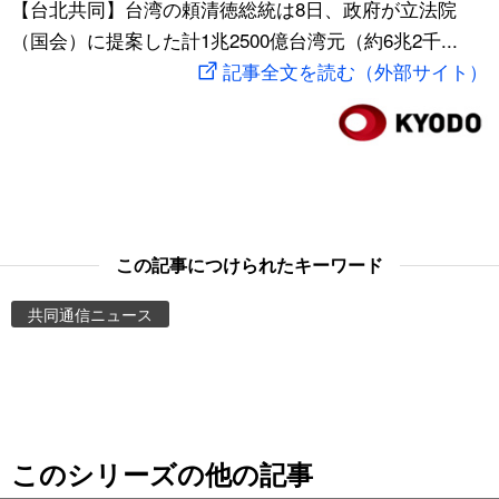
【台北共同】台湾の頼清徳総統は8日、政府が立法院
スポーツ・東京2020
文化
動画/Live
（国会）に提案した計1兆2500億台湾元（約6兆2千...
記事全文を読む（外部サイト）
科学・技術
Books
暮らし
Cinema
スポーツ・東京2020
Topics
この記事につけられたキーワード
Images
共同通信ニュース
People
東京
このシリーズの他の記事
お知らせ