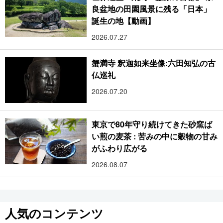
良盆地の田園風景に残る「日本」
誕生の地【動画】
2026.07.27
蟹満寺 釈迦如来坐像:六田知弘の古
仏巡礼
2026.07.20
東京で80年守り続けてきた砂窯ば
い煎の麦茶 : 苦みの中に穀物の甘み
がふわり広がる
2026.08.07
人気のコンテンツ