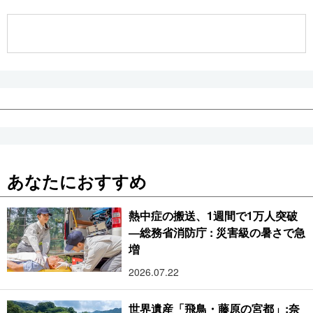
公式SNS
あなたにおすすめ
熱中症の搬送、1週間で1万人突破
―総務省消防庁 : 災害級の暑さで急
増
2026.07.22
世界遺産「飛鳥・藤原の宮都」:奈