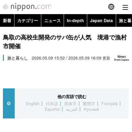
新着
カテゴリー
ニュース
In-depth
Japan Data
旅と暮
English
政治・外交
Topics
鳥取の高校生開発のサバ缶が人気 境港で漁村
简体字
市開催
経済・ビジネス
Images
繁體字
カテゴリー
News
旅と暮らし
2026.05.09 15:52 / 2026.05.09 16:09
更新
from Japan
国際・海外
People
Français
政治・外交
ニュース
社会
東京
Español
経済・ビジネス
トップ
In-depth
文化
お知らせ
العربية
他の言語で読む
English
日本語
简体字
繁體字
Français
国際
アーカイブ
Japan Data
科学・技術
Español
العربية
Русский
Русский
社会
旅と暮らし
暮らし