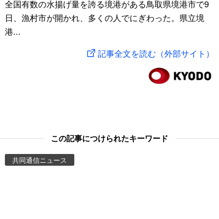
全国有数の水揚げ量を誇る境港がある鳥取県境港市で9
スポーツ・東京2020
文化
動画/Live
日、漁村市が開かれ、多くの人でにぎわった。県立境
港...
科学・技術
Books
記事全文を読む（外部サイト）
暮らし
Cinema
スポーツ・東京2020
Topics
Images
この記事につけられたキーワード
People
共同通信ニュース
東京
お知らせ