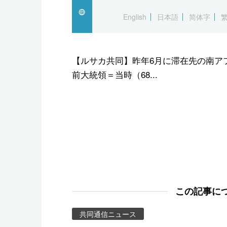
スポーツ・東京2020
English
日本語
简体字
【ルサカ共同】昨年6月に滞在先の南ア
前大統領＝当時（68...
この記事に
共同通信ニュース