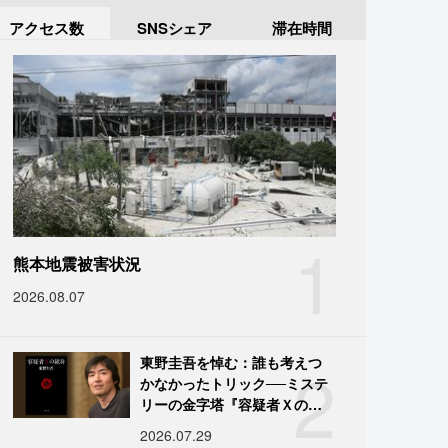
アクセス数
SNSシェア
滞在時間
1
熊本地震被害状況
2026.08.07
2
東野圭吾を悼む：誰も考えつ
かなかったトリック──ミステ
リーの金字塔『容疑者Ｘの献
身』の舞台裏
2026.07.29