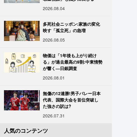
2026.08.04
多死社会ニッポン:家族の変化
映す「孤立死」の急増
2026.08.05
物価は「1年後も上がり続け
る」が過去最高の9割:中東情勢
が響く―日銀調査
2026.08.01
無傷の12連勝!男子バレー日本
代表、国際大会を首位突破し
た強さの訳は?
2026.07.31
人気のコンテンツ