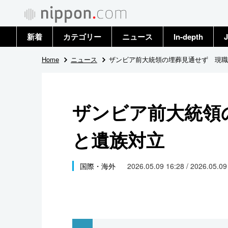
新着
カテゴリー
ニュース
In-depth
J
政治・外交
トップ
Home
ニュース
ザンビア前大統領の埋葬見通せず 現職
経済・ビジネス
アーカイブ
ザンビア前大統領
国際
と遺族対立
社会
文化
国際・海外
2026.05.09 16:28 / 2026.05.0
科学・技術
暮らし