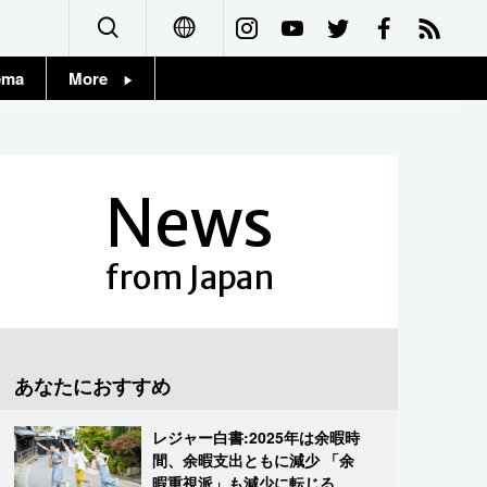
ema
More
English
Topics
简体字
Images
News
繁體字
People
Français
from Japan
東京
Español
お知らせ
العربية
あなたにおすすめ
Русский
レジャー白書:2025年は余暇時
間、余暇支出ともに減少 「余
暇重視派」も減少に転じる