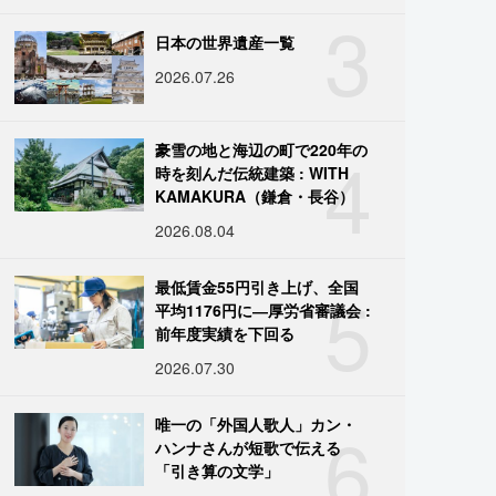
3
日本の世界遺産一覧
2026.07.26
4
豪雪の地と海辺の町で220年の
時を刻んだ伝統建築 : WITH
KAMAKURA（鎌倉・長谷）
2026.08.04
5
最低賃金55円引き上げ、全国
平均1176円に―厚労省審議会 :
前年度実績を下回る
2026.07.30
6
唯一の「外国人歌人」カン・
ハンナさんが短歌で伝える
「引き算の文学」