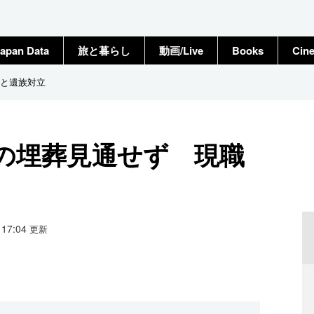
apan Data
旅と暮らし
動画/Live
Books
Cin
と遺族対立
の埋葬見通せず 現職
9 17:04
更新