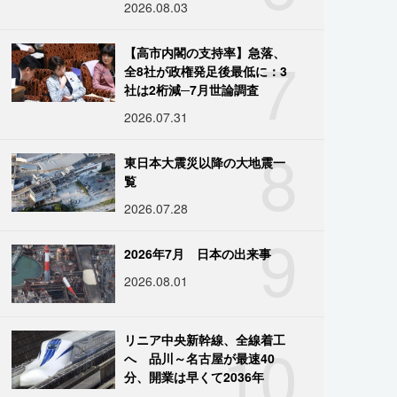
2026.08.03
7
【高市内閣の支持率】急落、
全8社が政権発足後最低に：3
社は2桁減─7月世論調査
2026.07.31
8
東日本大震災以降の大地震一
覧
2026.07.28
9
2026年7月 日本の出来事
2026.08.01
10
リニア中央新幹線、全線着工
へ 品川～名古屋が最速40
分、開業は早くて2036年