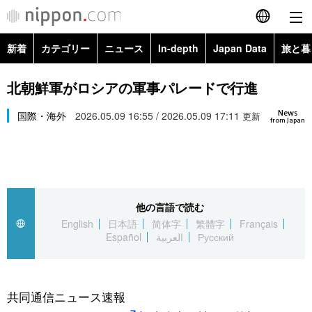
新着
カテゴリー
ニュース
In-depth
Japan Data
旅と暮
English
政治・外交
Topics
北朝鮮軍がロシアの軍事パレードで行進
简体字
News
経済・ビジネス
国際・海外
2026.05.09 16:55 / 2026.05.09 17:11
Images
更新
繁體字
from Japan
カテゴリー
国際・海外
People
Français
政治・外交
ニュース
社会
東京
Español
他の言語で読む
経済・ビジネス
トップ
In-depth
文化
お知らせ
English
日本語
简体字
繁體字
Français
العربية
Español
العربية
Русский
国際
アーカイブ
Japan Data
科学・技術
Русский
社会
旅と暮らし
暮らし
共同通信ニュース速報