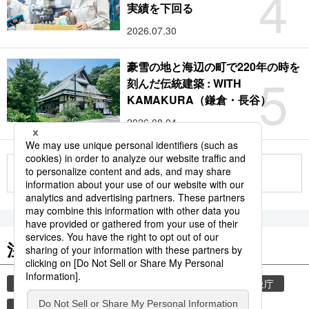
4
実績を下回る
2026.07.30
豪雪の地と海辺の町で220年の時を
5
刻んだ伝統建築 : WITH
KAMAKURA（鎌倉・長谷）
2026.08.04
もっと見る
注目のキーワード
共同通信ニュース
気象・災害
災害
気象庁
津波
地震
熊本
熊本地震
鉄道