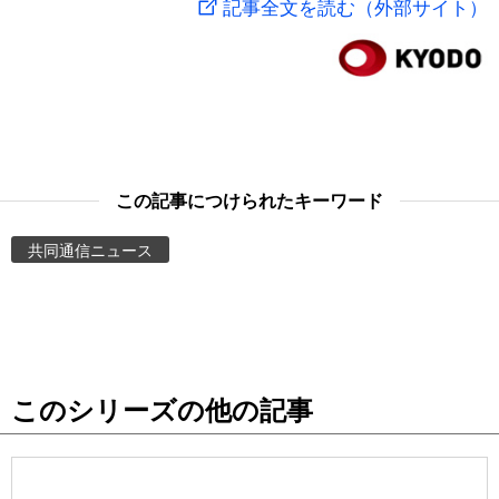
記事全文を読む（外部サイト）
スポーツ・東京2020
文化
動画/Live
科学・技術
Books
暮らし
Cinema
この記事につけられたキーワード
スポーツ・東京2020
Topics
共同通信ニュース
Images
People
このシリーズの他の記事
東京
お知らせ