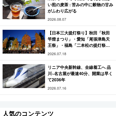
い煎の麦茶 : 苦みの中に穀物の甘み
がふわり広がる
2026.08.07
【日本三大提灯祭り】秋田「秋田
竿燈まつり」・愛知「尾張津島天
王祭」・福島「二本松の提灯祭
り」:おびただしい灯火が夜空を照
2026.07.18
らす光の祭典
リニア中央新幹線、全線着工へ 品
川~名古屋が最速40分、開業は早く
て2036年
2026.07.16
人気のコンテンツ