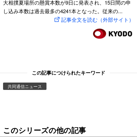
大相撲夏場所の懸賞本数が9日に発表され、15日間の申
スポーツ・東京2020
文化
動画/Live
し込み本数は過去最多の4241本となった。従来の...
記事全文を読む（外部サイト）
科学・技術
Books
暮らし
Cinema
スポーツ・東京2020
Topics
この記事につけられたキーワード
Images
共同通信ニュース
People
東京
このシリーズの他の記事
お知らせ