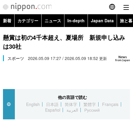
新着
カテゴリー
ニュース
In-depth
Japan Data
旅と暮
English
政治・外交
Topics
懸賞は初の4千本超え、夏場所 新規申し込み
简体字
は30社
経済・ビジネス
Images
繁體字
カテゴリー
News
スポーツ
2026.05.09 17:27 / 2026.05.09 18:52
更新
from Japan
国際・海外
People
Français
政治・外交
ニュース
社会
東京
Español
経済・ビジネス
トップ
In-depth
文化
お知らせ
العربية
他の言語で読む
English
日本語
简体字
繁體字
Français
国際
アーカイブ
Japan Data
科学・技術
Español
العربية
Русский
Русский
社会
旅と暮らし
暮らし