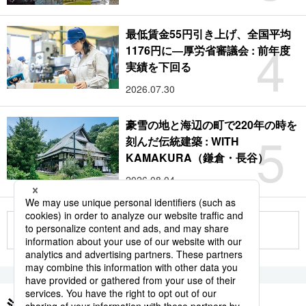
最低賃金55円引き上げ、全国平均
4
1176円に―厚労省審議会 : 前年度
実績を下回る
2026.07.30
豪雪の地と海辺の町で220年の時を
5
刻んだ伝統建築 : WITH
KAMAKURA（鎌倉・長谷）
2026.08.04
もっと見る
注目のキーワード