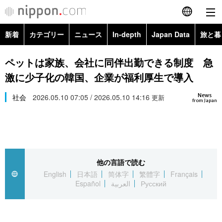
新着
カテゴリー
ニュース
In-depth
Japan Data
旅と暮
English
政治・外交
Topics
ペットは家族、会社に同伴出勤できる制度 急
简体字
激に少子化の韓国、企業が福利厚生で導入
経済・ビジネス
Images
繁體字
カテゴリー
News
社会
2026.05.10 07:05 / 2026.05.10 14:16
更新
from Japan
国際・海外
People
Français
政治・外交
ニュース
社会
東京
Español
経済・ビジネス
トップ
In-depth
文化
お知らせ
العربية
他の言語で読む
English
日本語
简体字
繁體字
Français
国際
アーカイブ
Japan Data
科学・技術
Español
العربية
Русский
Русский
社会
旅と暮らし
暮らし