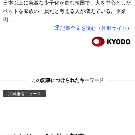
日本以上に急激な少子化が進む韓国で、犬を中心とした
スポーツ・東京2020
文化
動画/Live
ペットを家族の一員だと考える人が増えている。企業
側...
科学・技術
Books
記事全文を読む（外部サイト）
暮らし
Cinema
スポーツ・東京2020
Topics
Images
この記事につけられたキーワード
共同通信ニュース
People
東京
お知らせ