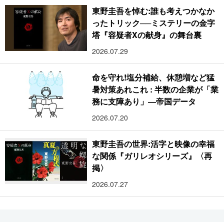
東野圭吾を悼む:誰も考えつかなか
ったトリック──ミステリーの金字
塔『容疑者Xの献身』の舞台裏
2026.07.29
命を守れ!塩分補給、休憩増など猛
暑対策あれこれ : 半数の企業が「業
務に支障あり」―帝国データ
2026.07.20
東野圭吾の世界:活字と映像の幸福
な関係『ガリレオシリーズ』〈再
掲〉
2026.07.27