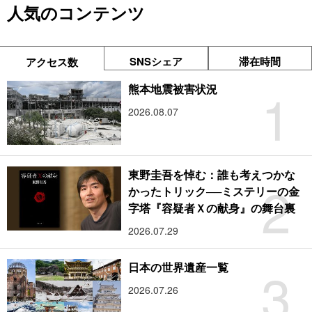
人気のコンテンツ
SNSシェア
滞在時間
アクセス数
1
熊本地震被害状況
2026.08.07
東野圭吾を悼む：誰も考えつかな
2
かったトリック──ミステリーの金
字塔『容疑者Ｘの献身』の舞台裏
2026.07.29
3
日本の世界遺産一覧
2026.07.26