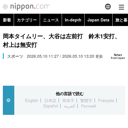
新着
カテゴリー
ニュース
In-depth
Japan Data
旅と暮
English
政治・外交
Topics
岡本タイムリー、大谷は左前打 鈴木1安打、
简体字
村上は無安打
経済・ビジネス
Images
繁體字
カテゴリー
News
スポーツ
2026.05.10 11:27 / 2026.05.10 13:20
更新
from Japan
国際・海外
People
Français
政治・外交
ニュース
社会
東京
Español
経済・ビジネス
トップ
In-depth
文化
お知らせ
العربية
他の言語で読む
English
日本語
简体字
繁體字
Français
国際
アーカイブ
Japan Data
科学・技術
Español
العربية
Русский
Русский
社会
旅と暮らし
暮らし