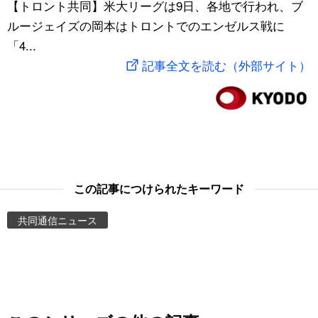
【トロント共同】米大リーグは9日、各地で行われ、ブ
スポーツ・東京2020
文化
動画/Live
ルージェイズの岡本はトロントでのエンゼルス戦に
「4...
科学・技術
Books
記事全文を読む（外部サイト）
暮らし
Cinema
スポーツ・東京2020
Topics
Images
この記事につけられたキーワード
共同通信ニュース
People
東京
お知らせ