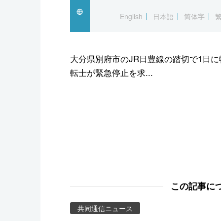
スポーツ・東京2020
English
日本語
简体字
大分県別府市のJR日豊線の踏切で1日
転士が緊急停止を求...
この記事に
共同通信ニュース