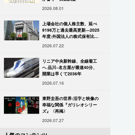
2026.08.01
上場会社の個人株主数、延べ
9198万と過去最高更新―2025
年度:外国法人の株式保有比率
は34.7%に
2026.07.22
リニア中央新幹線、全線着工
へ 品川~名古屋が最速40分、
開業は早くて2036年
2026.07.16
東野圭吾の世界:活字と映像の
幸福な関係『ガリレオシリー
ズ』〈再掲〉
2026.07.27