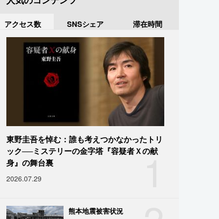
人気のコンテンツ
アクセス数
SNSシェア
滞在時間
東野圭吾を悼む：誰も考えつかなかったトリ
1
ック──ミステリーの金字塔『容疑者Ｘの献
身』の舞台裏
2026.07.29
2
熊本地震被害状況