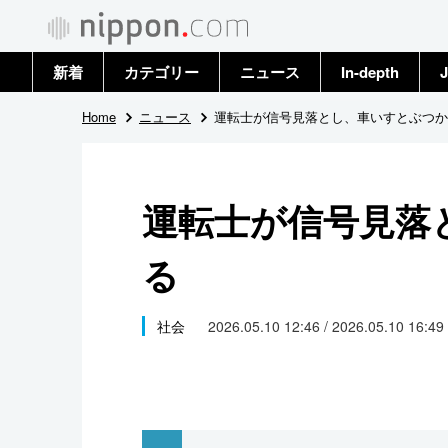
新着
カテゴリー
ニュース
In-depth
J
政治・外交
トップ
Home
ニュース
運転士が信号見落とし、車いすとぶつか
経済・ビジネス
アーカイブ
運転士が信号見落
国際
る
社会
文化
社会
2026.05.10 12:46 / 2026.05.10 16:49
科学・技術
暮らし