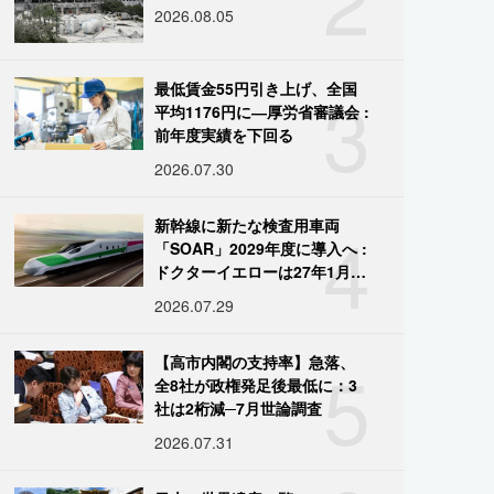
2026.08.05
3
最低賃金55円引き上げ、全国
平均1176円に―厚労省審議会 :
前年度実績を下回る
2026.07.30
4
新幹線に新たな検査用車両
「SOAR」2029年度に導入へ :
ドクターイエローは27年1月に
引退
2026.07.29
5
【高市内閣の支持率】急落、
全8社が政権発足後最低に：3
社は2桁減─7月世論調査
2026.07.31