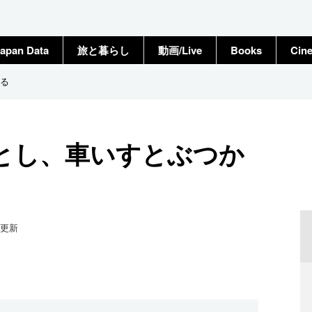
apan Data
旅と暮らし
動画/Live
Books
Cin
る
とし、車いすとぶつか
更新