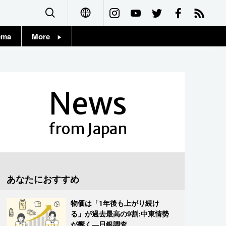
ema
More
English
Topics
简体字
Images
News
繁體字
People
Français
from Japan
東京
Español
お知らせ
العربية
あなたにおすすめ
Русский
物価は「1年後も上がり続け
る」が過去最高の9割:中東情勢
が響く―日銀調査