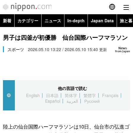
新着
カテゴリー
ニュース
In-depth
Japan Data
旅と暮
English
政治・外交
Topics
男子は四釜が初優勝 仙台国際ハーフマラソン
简体字
News
経済・ビジネス
スポーツ
2026.05.10 13:22 / 2026.05.10 15:40
Images
更新
繁體字
from Japan
カテゴリー
国際・海外
People
Français
政治・外交
ニュース
社会
東京
Español
他の言語で読む
経済・ビジネス
トップ
In-depth
文化
お知らせ
English
日本語
简体字
繁體字
Français
العربية
Español
العربية
Русский
国際
アーカイブ
Japan Data
科学・技術
Русский
社会
旅と暮らし
暮らし
陸上の仙台国際ハーフマラソンは10日、仙台市の弘進ゴ