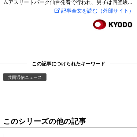
ムアスリートパーク仙台発着で行われ、男子は四釜峻...
スポーツ・東京2020
文化
動画/Live
記事全文を読む（外部サイト）
科学・技術
Books
暮らし
Cinema
スポーツ・東京2020
Topics
この記事につけられたキーワード
共同通信ニュース
Images
People
東京
このシリーズの他の記事
お知らせ