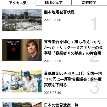
SNSシェア
滞在時間
アクセス数
1
熊本地震被害状況
2026.08.06
東野圭吾を悼む：誰も考えつかな
2
かったトリック──ミステリーの金
字塔『容疑者Ｘの献身』の舞台裏
2026.07.29
最低賃金55円引き上げ、全国平均
3
1176円に―厚労省審議会 : 前年度
実績を下回る
2026.07.30
日本の世界遺産一覧