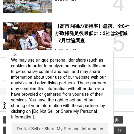
4
【高市内閣の支持率】急落、全8社
5
が政権発足後最低に：3社は2桁減
─7月世論調査
2026.07.31
もっと見る
注目のキーワード
共同通信ニュース
気象・災害
気象庁
災害
地震
津波
熊本
熊本地震
観光
旅