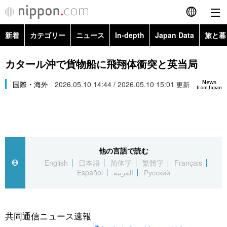
新着
カテゴリー
ニュース
In-depth
Japan Data
旅と暮
English
政治・外交
Topics
カタール沖で貨物船に飛翔体衝突と英当局
简体字
News
経済・ビジネス
国際・海外
2026.05.10 14:44 / 2026.05.10 15:01
Images
更新
繁體字
from Japan
カテゴリー
国際・海外
People
Français
政治・外交
ニュース
社会
東京
Español
他の言語で読む
経済・ビジネス
トップ
In-depth
文化
お知らせ
English
日本語
简体字
繁體字
Français
العربية
Español
العربية
Русский
国際
アーカイブ
Japan Data
科学・技術
Русский
社会
旅と暮らし
暮らし
共同通信ニュース速報