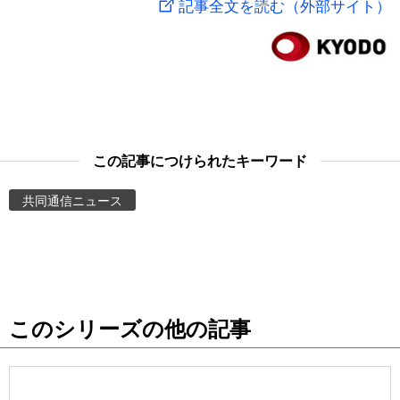
記事全文を読む（外部サイト）
スポーツ・東京2020
文化
動画/Live
科学・技術
Books
暮らし
Cinema
この記事につけられたキーワード
スポーツ・東京2020
Topics
共同通信ニュース
Images
People
このシリーズの他の記事
東京
お知らせ