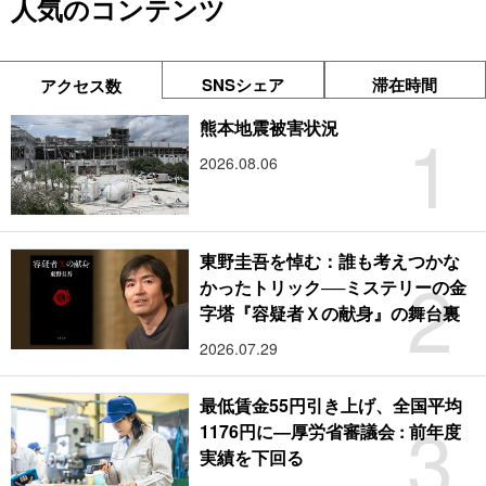
人気のコンテンツ
SNSシェア
滞在時間
アクセス数
1
熊本地震被害状況
2026.08.06
東野圭吾を悼む：誰も考えつかな
2
かったトリック──ミステリーの金
字塔『容疑者Ｘの献身』の舞台裏
2026.07.29
最低賃金55円引き上げ、全国平均
3
1176円に―厚労省審議会 : 前年度
実績を下回る