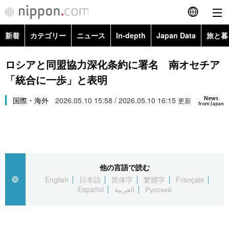
新着
カテゴリー
ニュース
In-depth
Japan Data
旅と暮
English
政治・外交
Topics
ロシアと同盟協力深化条約に署名 南オセチア
简体字
「統合に一歩」と表明
経済・ビジネス
Images
繁體字
カテゴリー
News
国際・海外
2026.05.10 15:58 / 2026.05.10 16:15
更新
from Japan
国際・海外
People
Français
政治・外交
ニュース
社会
東京
Español
経済・ビジネス
トップ
In-depth
文化
お知らせ
العربية
他の言語で読む
English
日本語
简体字
繁體字
Français
国際
アーカイブ
Japan Data
科学・技術
Español
العربية
Русский
Русский
社会
旅と暮らし
暮らし