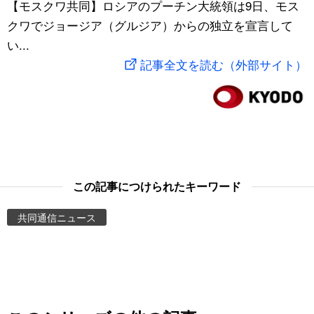
【モスクワ共同】ロシアのプーチン大統領は9日、モス
スポーツ・東京2020
文化
動画/Live
クワでジョージア（グルジア）からの独立を宣言して
い...
科学・技術
Books
記事全文を読む（外部サイト）
暮らし
Cinema
スポーツ・東京2020
Topics
Images
この記事につけられたキーワード
共同通信ニュース
People
東京
お知らせ