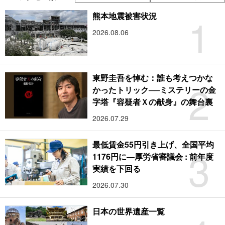
1
熊本地震被害状況
2026.08.06
東野圭吾を悼む：誰も考えつかな
2
かったトリック──ミステリーの金
字塔『容疑者Ｘの献身』の舞台裏
2026.07.29
最低賃金55円引き上げ、全国平均
3
1176円に―厚労省審議会 : 前年度
実績を下回る
2026.07.30
日本の世界遺産一覧