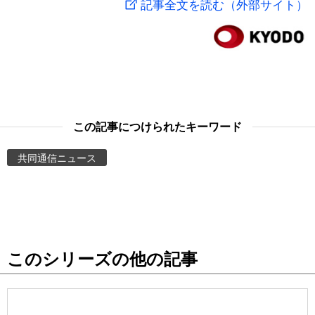
記事全文を読む（外部サイト）
スポーツ・東京2020
文化
動画/Live
科学・技術
Books
暮らし
Cinema
この記事につけられたキーワード
スポーツ・東京2020
Topics
共同通信ニュース
Images
People
このシリーズの他の記事
東京
お知らせ