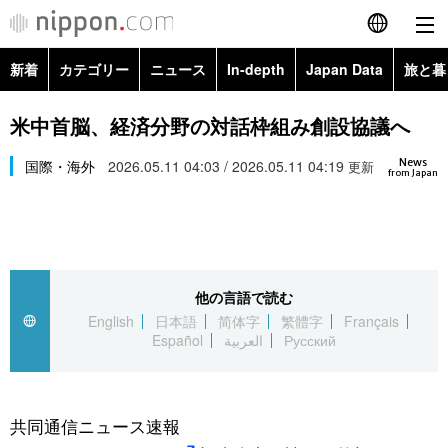
新着
カテゴリー
ニュース
In-depth
Japan Data
旅と暮
English
政治・外交
Topics
米中首脳、経済分野の対話枠組み創設協議へ
简体字
News
経済・ビジネス
国際・海外
2026.05.11 04:03 / 2026.05.11 04:19
Images
更新
繁體字
from Japan
カテゴリー
国際・海外
People
Français
政治・外交
ニュース
社会
東京
Español
他の言語で読む
経済・ビジネス
トップ
In-depth
文化
お知らせ
English
日本語
简体字
繁體字
Français
العربية
Español
العربية
Русский
国際
アーカイブ
Japan Data
科学・技術
Русский
社会
旅と暮らし
暮らし
共同通信ニュース速報