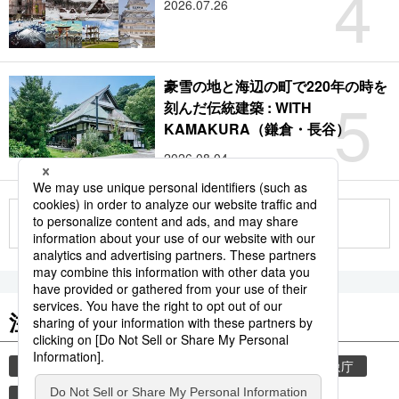
4
2026.07.26
豪雪の地と海辺の町で220年の時を
5
刻んだ伝統建築 : WITH
KAMAKURA（鎌倉・長谷）
2026.08.04
もっと見る
注目のキーワード
共同通信ニュース
気象・災害
災害
気象庁
津波
地震
熊本
熊本地震
観光