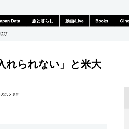
apan Data
旅と暮らし
動画/Live
Books
Cin
統領
入れられない」と米大
1 05:35
更新