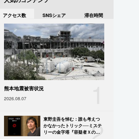
人気のコンテンツ
アクセス数
SNSシェア
滞在時間
1
熊本地震被害状況
2026.08.07
2
東野圭吾を悼む：誰も考えつ
かなかったトリック──ミステ
リーの金字塔『容疑者Ｘの献
身』の舞台裏