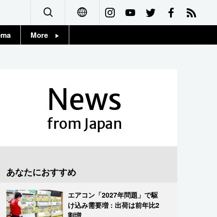
ema
More
English
Topics
简体字
Images
News
繁體字
People
Français
from Japan
東京
Español
お知らせ
العربية
あなたにおすすめ
Русский
エアコン「2027年問題」で駆
け込み需要増 : 出荷は前年比2
割増