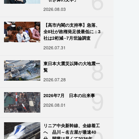
2026.08.03
7
【高市内閣の支持率】急落、
全8社が政権発足後最低に：3
社は2桁減─7月世論調査
2026.07.31
8
東日本大震災以降の大地震一
覧
2026.07.28
9
2026年7月 日本の出来事
2026.08.01
10
リニア中央新幹線、全線着工
へ 品川～名古屋が最速40
分、開業は早くて2036年