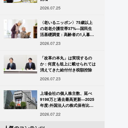
2026.07.25
〈老いるニッポン〉75歳以上
の老老介護世帯37%―国民生
活基礎調査 : 高齢者の1人暮ら
し933万人超
2026.07.23
「改革の本丸」は実現するの
か : 何度も俎上に載せられては
消えてきた給付付き税額控除
2026.07.23
上場会社の個人株主数、延べ
9198万と過去最高更新―2025
年度:外国法人の株式保有比率
は34.7%に
2026.07.22