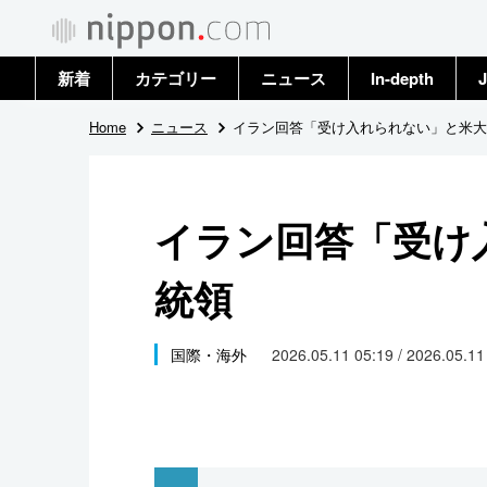
新着
カテゴリー
ニュース
In-depth
J
政治・外交
トップ
Home
ニュース
イラン回答「受け入れられない」と米大
経済・ビジネス
アーカイブ
イラン回答「受け
国際
統領
社会
文化
国際・海外
2026.05.11 05:19 / 2026.05.1
科学・技術
暮らし