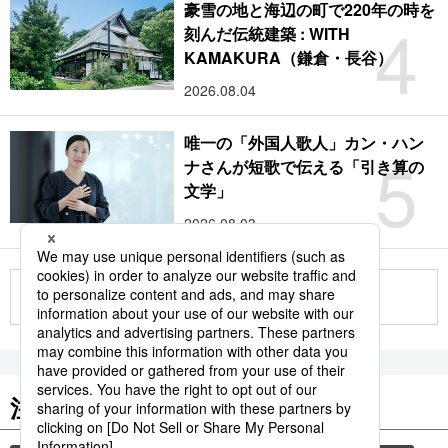
豪雪の地と海辺の町で220年の時を
4
刻んだ伝統建築 : WITH
KAMAKURA（鎌倉・長谷）
2026.08.04
唯一の「外国人歌人」カン・ハン
5
ナさんが短歌で伝える「引き算の
文学」
2026.08.03
もっと見る
注目のキーワード