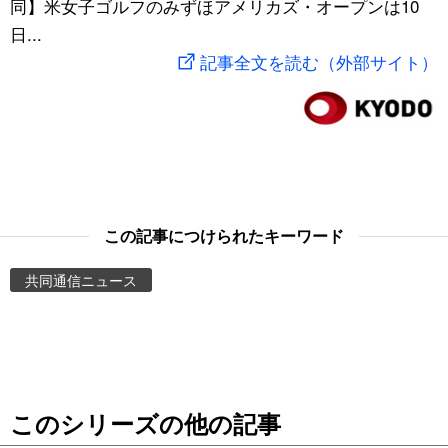
同】米女子ゴルフのみずほアメリカズ・オープンは10
スポーツ・東京2020
文化
動画/Live
日...
記事全文を読む（外部サイト）
科学・技術
Books
暮らし
Cinema
スポーツ・東京2020
Topics
この記事につけられたキーワード
Images
共同通信ニュース
People
東京
このシリーズの他の記事
お知らせ