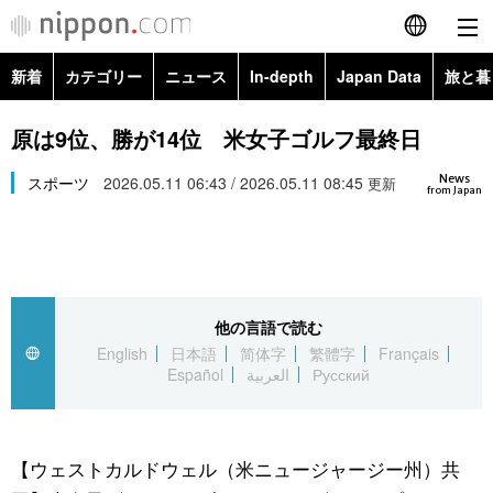
新着
カテゴリー
ニュース
In-depth
Japan Data
旅と暮
English
政治・外交
Topics
原は9位、勝が14位 米女子ゴルフ最終日
简体字
News
経済・ビジネス
スポーツ
2026.05.11 06:43 / 2026.05.11 08:45
Images
更新
繁體字
from Japan
カテゴリー
国際・海外
People
Français
政治・外交
ニュース
社会
東京
Español
他の言語で読む
経済・ビジネス
トップ
In-depth
文化
お知らせ
English
日本語
简体字
繁體字
Français
العربية
Español
العربية
Русский
国際
アーカイブ
Japan Data
科学・技術
Русский
社会
旅と暮らし
暮らし
【ウェストカルドウェル（米ニュージャージー州）共