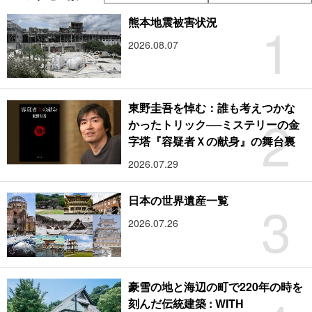
1
熊本地震被害状況
2026.08.07
東野圭吾を悼む：誰も考えつかな
2
かったトリック──ミステリーの金
字塔『容疑者Ｘの献身』の舞台裏
2026.07.29
3
日本の世界遺産一覧
2026.07.26
豪雪の地と海辺の町で220年の時を
刻んだ伝統建築 : WITH