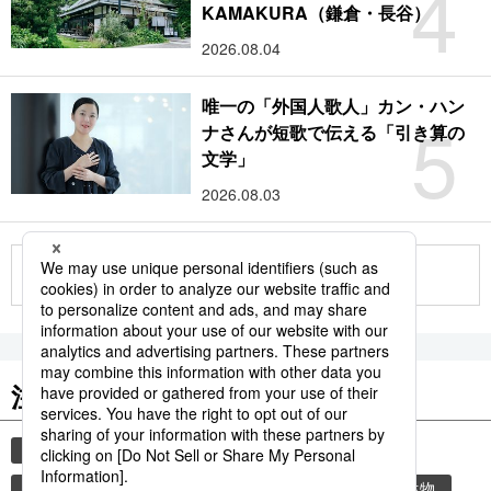
4
KAMAKURA（鎌倉・長谷）
2026.08.04
唯一の「外国人歌人」カン・ハン
5
ナさんが短歌で伝える「引き算の
文学」
2026.08.03
もっと見る
注目のキーワード
共同通信ニュース
時事通信ニュース
観光
気象・災害
気象庁
災害
環境・自然・生物