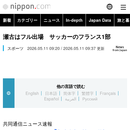
新着
カテゴリー
ニュース
In-depth
Japan Data
旅と暮
English
政治・外交
Topics
瀬古はフル出場 サッカーのフランス1部
简体字
News
経済・ビジネス
スポーツ
2026.05.11 09:20 / 2026.05.11 09:37
Images
更新
繁體字
from Japan
カテゴリー
国際・海外
People
Français
政治・外交
ニュース
社会
東京
Español
他の言語で読む
経済・ビジネス
トップ
In-depth
文化
お知らせ
English
日本語
简体字
繁體字
Français
العربية
Español
العربية
Русский
国際
アーカイブ
Japan Data
科学・技術
Русский
社会
旅と暮らし
暮らし
共同通信ニュース速報