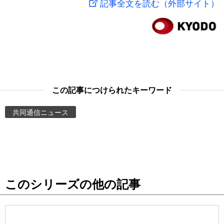
記事全文を読む（外部サイト）
スポーツ・東京2020
文化
動画/Live
科学・技術
Books
暮らし
Cinema
この記事につけられたキーワード
スポーツ・東京2020
Topics
共同通信ニュース
Images
People
このシリーズの他の記事
東京
お知らせ