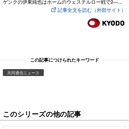
ゲンクの伊東純也はホームのウェステルロー戦で2―...
スポーツ・東京2020
文化
動画/Live
記事全文を読む（外部サイト）
科学・技術
Books
暮らし
Cinema
スポーツ・東京2020
Topics
この記事につけられたキーワード
共同通信ニュース
Images
People
東京
このシリーズの他の記事
お知らせ