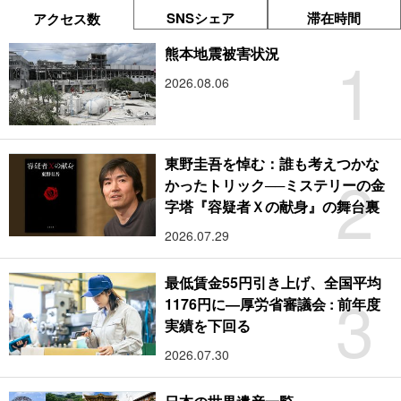
SNSシェア
滞在時間
アクセス数
1
熊本地震被害状況
2026.08.06
東野圭吾を悼む：誰も考えつかな
2
かったトリック──ミステリーの金
字塔『容疑者Ｘの献身』の舞台裏
2026.07.29
最低賃金55円引き上げ、全国平均
3
1176円に―厚労省審議会 : 前年度
実績を下回る
2026.07.30