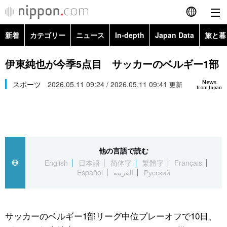
新着
カテゴリー
ニュース
In-depth
Japan Data
旅と暮
English
政治・外交
Topics
伊東純也が今季5点目 サッカーのベルギー1部
简体字
News
経済・ビジネス
スポーツ
2026.05.11 09:24 / 2026.05.11 09:41
Images
更新
繁體字
from Japan
カテゴリー
国際・海外
People
Français
政治・外交
ニュース
社会
東京
Español
他の言語で読む
経済・ビジネス
トップ
In-depth
文化
お知らせ
English
日本語
简体字
繁體字
Français
العربية
Español
العربية
Русский
国際
アーカイブ
Japan Data
科学・技術
Русский
社会
旅と暮らし
暮らし
サッカーのベルギー1部リーグ中位プレーオフで10日、