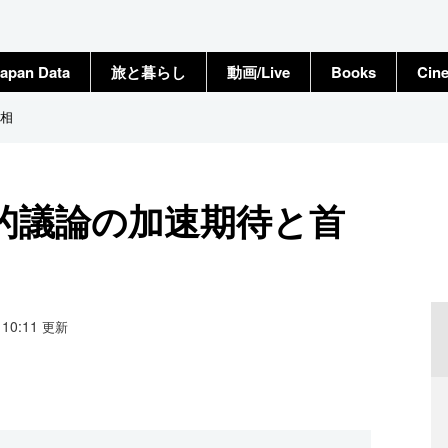
apan Data
旅と暮らし
動画/Live
Books
Cin
相
的議論の加速期待と首
1 10:11
更新