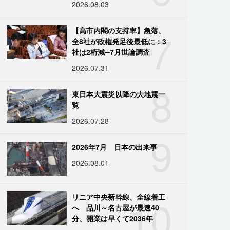
2026.08.03
7
【高市内閣の支持率】急落、
全8社が政権発足後最低に：3
社は2桁減─7月世論調査
2026.07.31
8
東日本大震災以降の大地震一
覧
2026.07.28
9
2026年7月 日本の出来事
2026.08.01
10
リニア中央新幹線、全線着工
へ 品川～名古屋が最速40
分、開業は早くて2036年