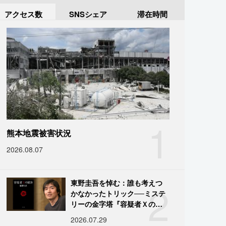
アクセス数
SNSシェア
滞在時間
1
熊本地震被害状況
2026.08.07
2
東野圭吾を悼む：誰も考えつ
かなかったトリック──ミステ
リーの金字塔『容疑者Ｘの献
身』の舞台裏
2026.07.29