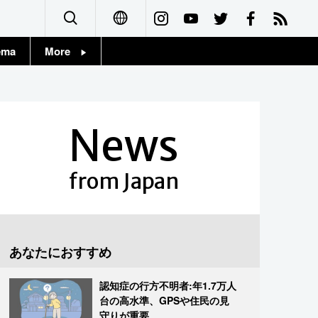
ema
More
English
Topics
简体字
Images
News
繁體字
People
Français
from Japan
東京
Español
お知らせ
العربية
あなたにおすすめ
Русский
認知症の行方不明者:年1.7万人
台の高水準、GPSや住民の見
守りが重要