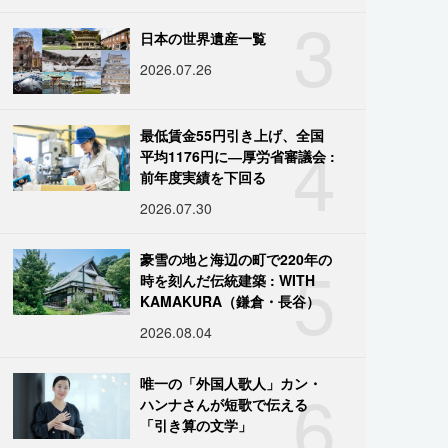
3
日本の世界遺産一覧
2026.07.26
4
最低賃金55円引き上げ、全国
平均1176円に―厚労省審議会 :
前年度実績を下回る
2026.07.30
5
豪雪の地と海辺の町で220年の
時を刻んだ伝統建築 : WITH
KAMAKURA（鎌倉・長谷）
2026.08.04
6
唯一の「外国人歌人」カン・
ハンナさんが短歌で伝える
「引き算の文学」