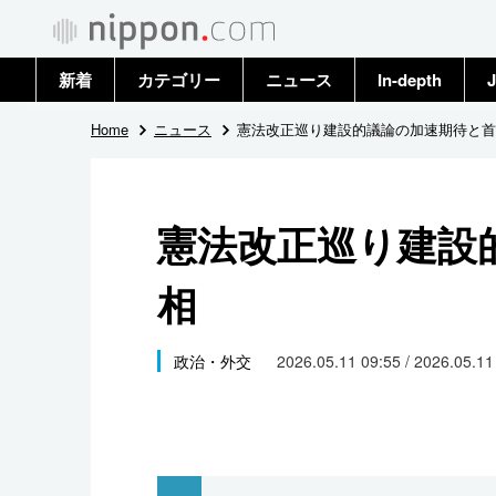
新着
カテゴリー
ニュース
In-depth
J
政治・外交
トップ
Home
ニュース
憲法改正巡り建設的議論の加速期待と首
経済・ビジネス
アーカイブ
憲法改正巡り建設
国際
相
社会
文化
政治・外交
2026.05.11 09:55 / 2026.05.1
科学・技術
暮らし