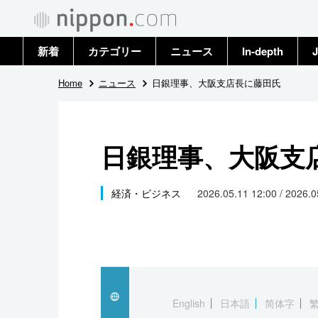
新着
カテゴリー
ニュース
In-depth
J
政治・外交
トップ
Home
ニュース
日銀理事、大阪支店長に藤田氏
経済・ビジネス
アーカイブ
日銀理事、大阪支
国際
社会
経済・ビジネス
2026.05.11 12:00 / 2026.
文化
科学・技術
暮らし
English
日本語
简体字