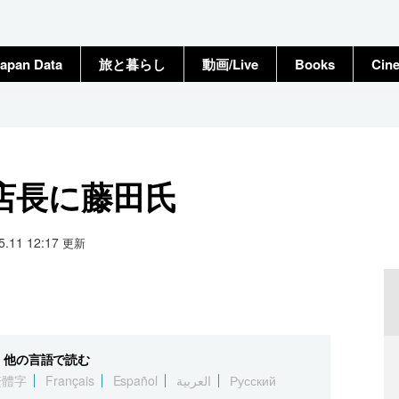
apan Data
旅と暮らし
動画/Live
Books
Cin
店長に藤田氏
05.11 12:17
更新
他の言語で読む
繁體字
Français
Español
العربية
Русский