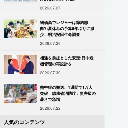
2026.07.27
物価高でレジャーは節約志
向?:夏休みの予算5年ぶりに減
少―明治安田生命調査
2026.07.28
相違を前提とした安定:日中危
機管理の再設計を
2026.07.30
熱中症の搬送、1週間で1万人
突破―総務省消防庁 : 災害級の
暑さで急増
2026.07.22
人気のコンテンツ