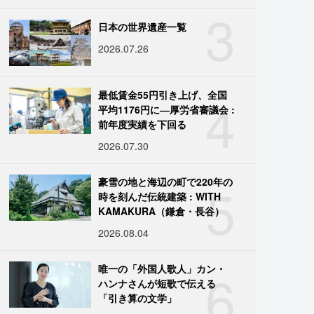
3
日本の世界遺産一覧
2026.07.26
4
最低賃金55円引き上げ、全国
平均1176円に―厚労省審議会 :
前年度実績を下回る
2026.07.30
5
豪雪の地と海辺の町で220年の
時を刻んだ伝統建築 : WITH
KAMAKURA（鎌倉・長谷）
2026.08.04
6
唯一の「外国人歌人」カン・
ハンナさんが短歌で伝える
「引き算の文学」