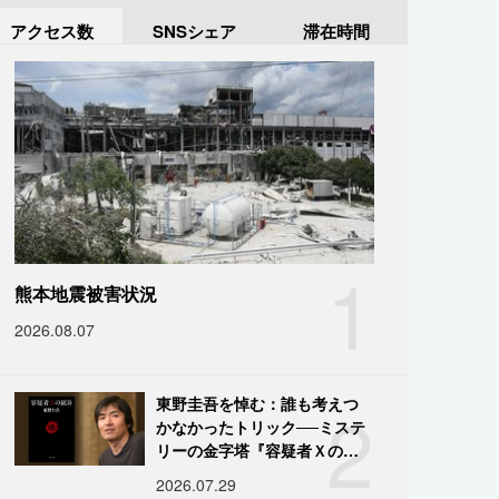
アクセス数
SNSシェア
滞在時間
1
熊本地震被害状況
2026.08.07
2
東野圭吾を悼む：誰も考えつ
かなかったトリック──ミステ
リーの金字塔『容疑者Ｘの献
身』の舞台裏
2026.07.29