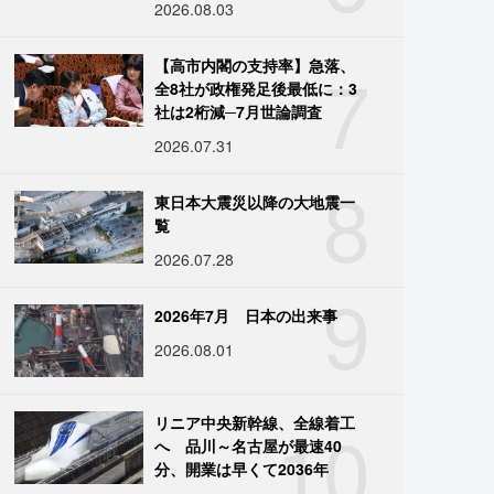
2026.08.03
7
【高市内閣の支持率】急落、
全8社が政権発足後最低に：3
社は2桁減─7月世論調査
2026.07.31
8
東日本大震災以降の大地震一
覧
2026.07.28
9
2026年7月 日本の出来事
2026.08.01
10
リニア中央新幹線、全線着工
へ 品川～名古屋が最速40
分、開業は早くて2036年