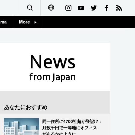
ema
More
English
Topics
简体字
Images
News
繁體字
People
Français
from Japan
東京
Español
お知らせ
العربية
あなたにおすすめ
Русский
同一住所に4700社超が登記!? :
月数千円で一等地にオフィス
があるかのように...