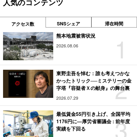
人気のコンテンツ
SNSシェア
滞在時間
アクセス数
1
熊本地震被害状況
2026.08.06
東野圭吾を悼む：誰も考えつかな
2
かったトリック──ミステリーの金
字塔『容疑者Ｘの献身』の舞台裏
2026.07.29
最低賃金55円引き上げ、全国平均
3
1176円に―厚労省審議会 : 前年度
実績を下回る