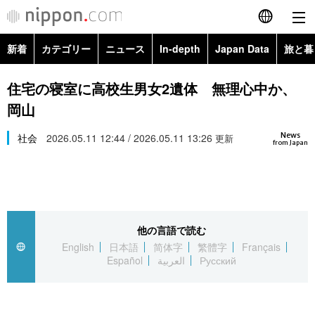
新着
カテゴリー
ニュース
In-depth
Japan Data
旅と暮
English
政治・外交
Topics
住宅の寝室に高校生男女2遺体 無理心中か、
简体字
岡山
経済・ビジネス
Images
繁體字
カテゴリー
News
社会
2026.05.11 12:44 / 2026.05.11 13:26
更新
from Japan
国際・海外
People
Français
政治・外交
ニュース
社会
東京
Español
経済・ビジネス
トップ
In-depth
文化
お知らせ
العربية
他の言語で読む
English
日本語
简体字
繁體字
Français
国際
アーカイブ
Japan Data
科学・技術
Español
العربية
Русский
Русский
社会
旅と暮らし
暮らし