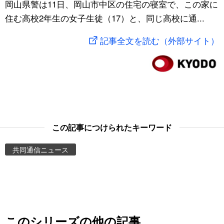
岡山県警は11日、岡山市中区の住宅の寝室で、この家に
スポーツ・東京2020
文化
動画/Live
住む高校2年生の女子生徒（17）と、同じ高校に通...
記事全文を読む（外部サイト）
科学・技術
Books
暮らし
Cinema
スポーツ・東京2020
Topics
この記事につけられたキーワード
Images
共同通信ニュース
People
東京
お知らせ
このシリーズの他の記事