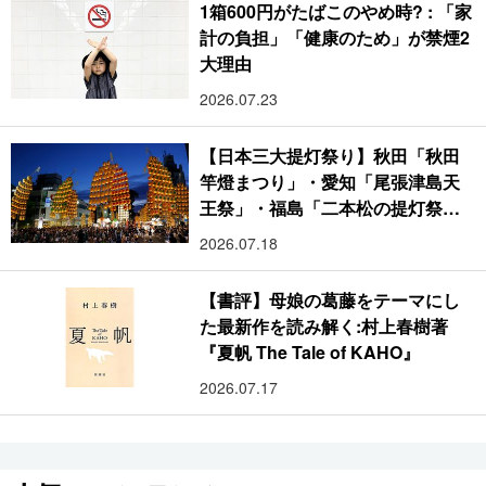
1箱600円がたばこのやめ時? : 「家
計の負担」「健康のため」が禁煙2
大理由
2026.07.23
【日本三大提灯祭り】秋田「秋田
竿燈まつり」・愛知「尾張津島天
王祭」・福島「二本松の提灯祭
り」:おびただしい灯火が夜空を照
2026.07.18
らす光の祭典
【書評】母娘の葛藤をテーマにし
た最新作を読み解く:村上春樹著
『夏帆 The Tale of KAHO』
2026.07.17