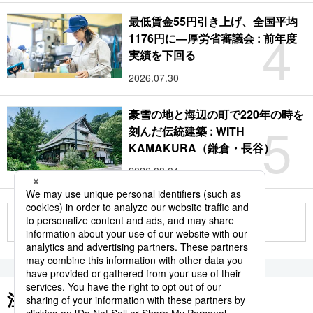
最低賃金55円引き上げ、全国平均
4
1176円に―厚労省審議会 : 前年度
実績を下回る
2026.07.30
豪雪の地と海辺の町で220年の時を
5
刻んだ伝統建築 : WITH
KAMAKURA（鎌倉・長谷）
2026.08.04
もっと見る
注目のキーワード