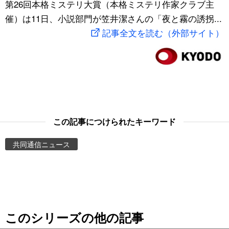
第26回本格ミステリ大賞（本格ミステリ作家クラブ主
スポーツ・東京2020
文化
動画/Live
催）は11日、小説部門が笠井潔さんの「夜と霧の誘拐...
記事全文を読む（外部サイト）
科学・技術
Books
暮らし
Cinema
スポーツ・東京2020
Topics
この記事につけられたキーワード
Images
共同通信ニュース
People
東京
このシリーズの他の記事
お知らせ