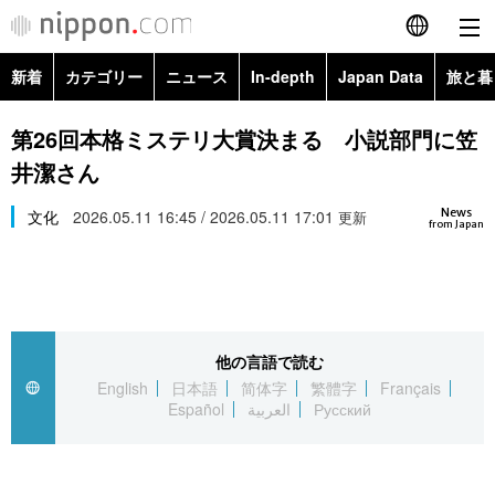
新着
カテゴリー
ニュース
In-depth
Japan Data
旅と暮
English
政治・外交
Topics
第26回本格ミステリ大賞決まる 小説部門に笠
简体字
井潔さん
経済・ビジネス
Images
繁體字
カテゴリー
News
文化
2026.05.11 16:45 / 2026.05.11 17:01
更新
from Japan
国際・海外
People
Français
政治・外交
ニュース
社会
東京
Español
経済・ビジネス
トップ
In-depth
文化
お知らせ
العربية
他の言語で読む
English
日本語
简体字
繁體字
Français
国際
アーカイブ
Japan Data
科学・技術
Español
العربية
Русский
Русский
社会
旅と暮らし
暮らし