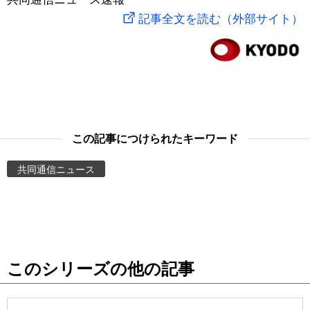
記事全文を読む（外部サイト）
スポーツ・東京2020
文化
動画/Live
科学・技術
Books
暮らし
Cinema
この記事につけられたキーワード
スポーツ・東京2020
Topics
共同通信ニュース
Images
People
東京
このシリーズの他の記事
お知らせ