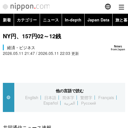
新着
カテゴリー
ニュース
In-depth
Japan Data
旅と暮
English
政治・外交
Topics
NY円、157円02～12銭
简体字
News
経済・ビジネス
経済・ビジネス
Images
繁體字
from Japan
2026.05.11 21:47 / 2026.05.11 22:03
更新
カテゴリー
国際・海外
People
Français
政治・外交
ニュース
社会
東京
Español
経済・ビジネス
トップ
In-depth
他の言語で読む
文化
お知らせ
العربية
English
日本語
简体字
繁體字
Français
Español
العربية
Русский
国際
アーカイブ
Japan Data
科学・技術
Русский
社会
旅と暮らし
暮らし
共同通信ニュース速報