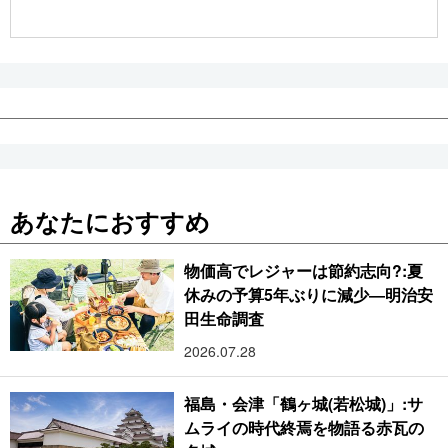
公式SNS
あなたにおすすめ
物価高でレジャーは節約志向?:夏
休みの予算5年ぶりに減少―明治安
田生命調査
2026.07.28
福島・会津「鶴ヶ城(若松城)」:サ
ムライの時代終焉を物語る赤瓦の