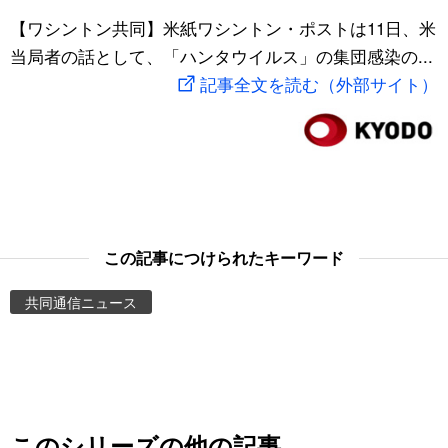
スポーツ・東京2020
【ワシントン共同】米紙ワシントン・ポストは11日、米
文化
動画/Live
当局者の話として、「ハンタウイルス」の集団感染の...
記事全文を読む（外部サイト）
科学・技術
Books
暮らし
Cinema
スポーツ・東京2020
Topics
Images
この記事につけられたキーワード
共同通信ニュース
People
東京
お知らせ
このシリーズの他の記事