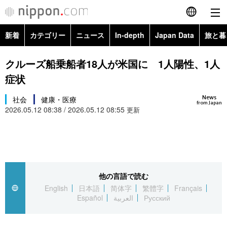
新着
カテゴリー
ニュース
In-depth
Japan Data
旅と暮
English
政治・外交
Topics
クルーズ船乗船者18人が米国に 1人陽性、1人
简体字
症状
経済・ビジネス
Images
繁體字
カテゴリー
News
社会
健康・医療
from Japan
2026.05.12 08:38 / 2026.05.12 08:55
国際・海外
更新
People
Français
政治・外交
ニュース
社会
東京
Español
経済・ビジネス
トップ
In-depth
文化
お知らせ
العربية
他の言語で読む
国際
アーカイブ
Japan Data
科学・技術
English
日本語
简体字
繁體字
Français
Русский
Español
العربية
Русский
社会
旅と暮らし
暮らし