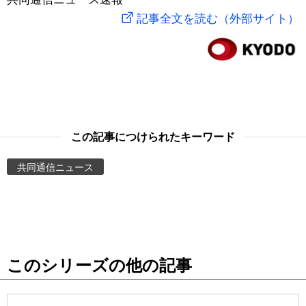
記事全文を読む（外部サイト）
スポーツ・東京2020
文化
動画/Live
科学・技術
Books
暮らし
Cinema
この記事につけられたキーワード
スポーツ・東京2020
Topics
共同通信ニュース
Images
People
東京
このシリーズの他の記事
お知らせ