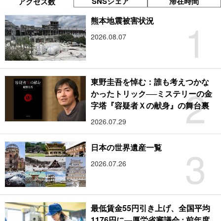
SNSシェア
滞在時間
アクセス数
1
熊本地震被害状況
2026.08.07
東野圭吾を悼む：誰も考えつかな
2
かったトリック──ミステリーの金
字塔『容疑者Ｘの献身』の舞台裏
2026.07.29
3
日本の世界遺産一覧
2026.07.26
最低賃金55円引き上げ、全国平均
1176円に―厚労省審議会 : 前年度