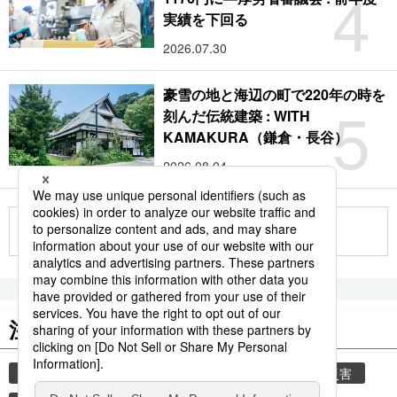
4
実績を下回る
2026.07.30
豪雪の地と海辺の町で220年の時を
5
刻んだ伝統建築 : WITH
KAMAKURA（鎌倉・長谷）
2026.08.04
もっと見る
注目のキーワード
共同通信ニュース
気象・災害
気象庁
災害