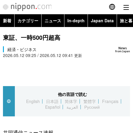
新着
カテゴリー
ニュース
In-depth
Japan Data
旅と暮
English
政治・外交
Topics
東証、一時500円超高
简体字
News
経済・ビジネス
経済・ビジネス
Images
繁體字
from Japan
2026.05.12 09:25 / 2026.05.12 09:41
更新
カテゴリー
国際・海外
People
Français
政治・外交
ニュース
社会
東京
Español
経済・ビジネス
トップ
In-depth
他の言語で読む
文化
お知らせ
العربية
English
日本語
简体字
繁體字
Français
Español
العربية
Русский
国際
アーカイブ
Japan Data
科学・技術
Русский
社会
旅と暮らし
暮らし
共同通信ニュース速報