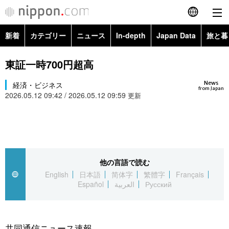
新着
カテゴリー
ニュース
In-depth
Japan Data
旅と暮
English
政治・外交
Topics
東証一時700円超高
简体字
News
経済・ビジネス
経済・ビジネス
Images
繁體字
from Japan
2026.05.12 09:42 / 2026.05.12 09:59
更新
カテゴリー
国際・海外
People
Français
政治・外交
ニュース
社会
東京
Español
経済・ビジネス
トップ
In-depth
他の言語で読む
文化
お知らせ
العربية
English
日本語
简体字
繁體字
Français
Español
العربية
Русский
国際
アーカイブ
Japan Data
科学・技術
Русский
社会
旅と暮らし
暮らし
共同通信ニュース速報