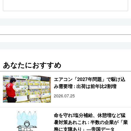
公式SNS
あなたにおすすめ
エアコン「2027年問題」で駆け込
み需要増 : 出荷は前年比2割増
2026.07.25
命を守れ!塩分補給、休憩増など猛
暑対策あれこれ : 半数の企業が「業
務に支障あり」―帝国データ