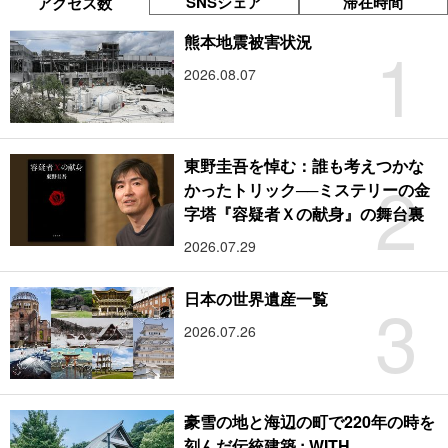
SNSシェア
滞在時間
アクセス数
1
熊本地震被害状況
2026.08.07
東野圭吾を悼む：誰も考えつかな
2
かったトリック──ミステリーの金
字塔『容疑者Ｘの献身』の舞台裏
2026.07.29
3
日本の世界遺産一覧
2026.07.26
豪雪の地と海辺の町で220年の時を
刻んだ伝統建築 : WITH