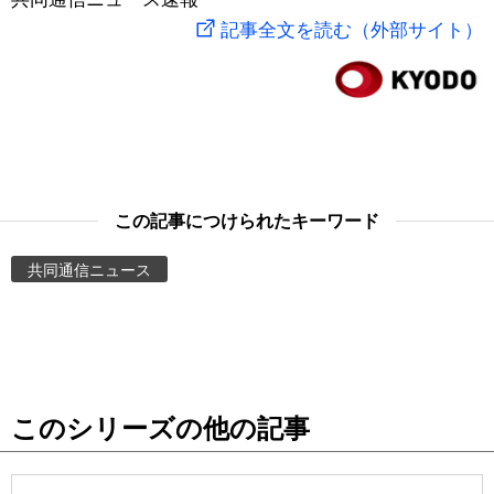
記事全文を読む（外部サイト）
スポーツ・東京2020
文化
動画/Live
科学・技術
Books
暮らし
Cinema
この記事につけられたキーワード
スポーツ・東京2020
Topics
共同通信ニュース
Images
People
東京
このシリーズの他の記事
お知らせ