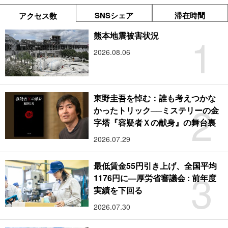
SNSシェア
滞在時間
アクセス数
1
熊本地震被害状況
2026.08.06
東野圭吾を悼む：誰も考えつかな
2
かったトリック──ミステリーの金
字塔『容疑者Ｘの献身』の舞台裏
2026.07.29
最低賃金55円引き上げ、全国平均
3
1176円に―厚労省審議会 : 前年度
実績を下回る
2026.07.30