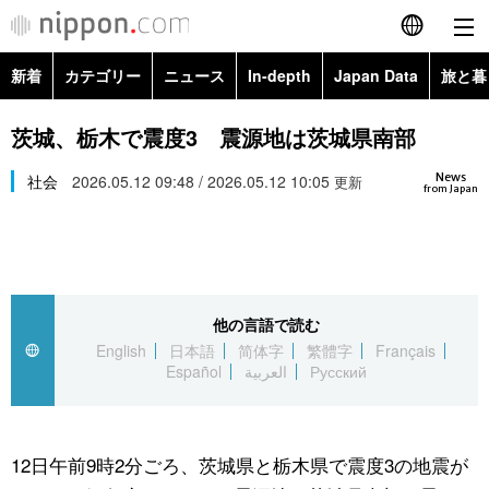
新着
カテゴリー
ニュース
In-depth
Japan Data
旅と暮
English
政治・外交
Topics
茨城、栃木で震度3 震源地は茨城県南部
简体字
News
経済・ビジネス
社会
2026.05.12 09:48 / 2026.05.12 10:05
Images
更新
繁體字
from Japan
カテゴリー
国際・海外
People
Français
政治・外交
ニュース
社会
東京
Español
他の言語で読む
経済・ビジネス
トップ
In-depth
文化
お知らせ
English
日本語
简体字
繁體字
Français
العربية
Español
العربية
Русский
国際
アーカイブ
Japan Data
科学・技術
Русский
社会
旅と暮らし
暮らし
12日午前9時2分ごろ、茨城県と栃木県で震度3の地震が