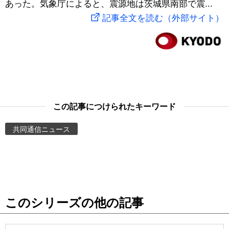
あった。気象庁によると、震源地は茨城県南部で震...
スポーツ・東京2020
文化
動画/Live
記事全文を読む（外部サイト）
科学・技術
Books
暮らし
Cinema
スポーツ・東京2020
Topics
この記事につけられたキーワード
共同通信ニュース
Images
People
東京
このシリーズの他の記事
お知らせ