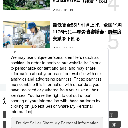
4
KAMAKURA（鎌倉・長谷）
2026.08.04
最低賃金55円引き上げ、全国平均
5
1176円に―厚労省審議会 : 前年度
実績を下回る
2026.07.30
もっと見る
注目のキーワード
共同通信ニュース
気象・災害
災害
気象庁
地震
津波
熊本
熊本地震
観光
旅