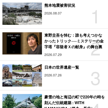
1
熊本地震被害状況
2026.08.07
東野圭吾を悼む：誰も考えつかな
2
かったトリック──ミステリーの金
字塔『容疑者Ｘの献身』の舞台裏
2026.07.29
3
日本の世界遺産一覧
2026.07.26
豪雪の地と海辺の町で220年の時を
刻んだ伝統建築 : WITH