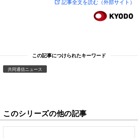
記事全文を読む（外部サイト）
スポーツ・東京2020
文化
動画/Live
科学・技術
Books
暮らし
Cinema
この記事につけられたキーワード
スポーツ・東京2020
Topics
共同通信ニュース
Images
People
このシリーズの他の記事
東京
お知らせ