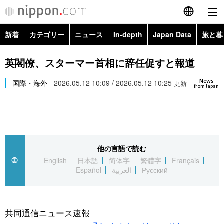
新着
カテゴリー
ニュース
In-depth
Japan Data
旅と暮
English
政治・外交
Topics
英閣僚、スターマー首相に辞任促すと報道
简体字
News
経済・ビジネス
国際・海外
2026.05.12 10:09 / 2026.05.12 10:25
Images
更新
繁體字
from Japan
カテゴリー
国際・海外
People
Français
政治・外交
ニュース
社会
東京
Español
他の言語で読む
経済・ビジネス
トップ
In-depth
文化
お知らせ
English
日本語
简体字
繁體字
Français
العربية
Español
العربية
Русский
国際
アーカイブ
Japan Data
科学・技術
Русский
社会
旅と暮らし
暮らし
共同通信ニュース速報