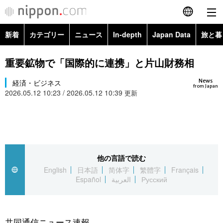
新着
カテゴリー
ニュース
In-depth
Japan Data
旅と暮
English
政治・外交
Topics
重要鉱物で「国際的に連携」と片山財務相
简体字
News
経済・ビジネス
経済・ビジネス
Images
繁體字
from Japan
2026.05.12 10:23 / 2026.05.12 10:39
更新
カテゴリー
国際・海外
People
Français
政治・外交
ニュース
社会
東京
Español
経済・ビジネス
トップ
In-depth
他の言語で読む
文化
お知らせ
العربية
English
日本語
简体字
繁體字
Français
Español
العربية
Русский
国際
アーカイブ
Japan Data
科学・技術
Русский
社会
旅と暮らし
暮らし
共同通信ニュース速報