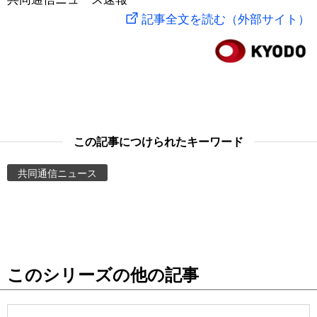
記事全文を読む（外部サイト）
スポーツ・東京2020
文化
動画/Live
科学・技術
Books
暮らし
Cinema
この記事につけられたキーワード
スポーツ・東京2020
Topics
共同通信ニュース
Images
People
東京
このシリーズの他の記事
お知らせ