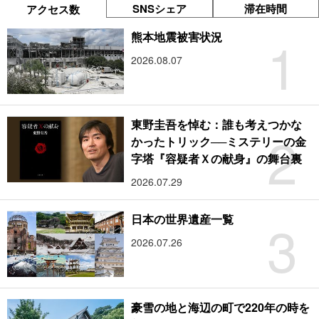
SNSシェア
滞在時間
アクセス数
1
熊本地震被害状況
2026.08.07
東野圭吾を悼む：誰も考えつかな
2
かったトリック──ミステリーの金
字塔『容疑者Ｘの献身』の舞台裏
2026.07.29
3
日本の世界遺産一覧
2026.07.26
豪雪の地と海辺の町で220年の時を