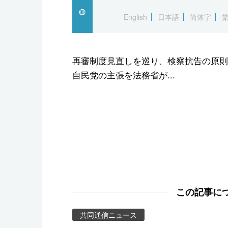
スポーツ・東京2020
English
日本語
简体字
再審制度見直しを巡り、検察抗告の原則
自民党の主張を法務省が...
この記事に
共同通信ニュース