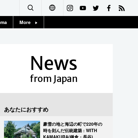
ema
More
English
Topics
简体字
Images
News
繁體字
People
Français
from Japan
東京
Español
お知らせ
العربية
あなたにおすすめ
Русский
豪雪の地と海辺の町で220年の
時を刻んだ伝統建築 : WITH
KAMAKURA(鎌倉・長谷)