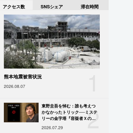
アクセス数
SNSシェア
滞在時間
1
熊本地震被害状況
2026.08.07
2
東野圭吾を悼む：誰も考えつ
かなかったトリック──ミステ
リーの金字塔『容疑者Ｘの献
身』の舞台裏
2026.07.29