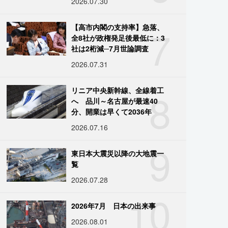
2026.07.30
7
【高市内閣の支持率】急落、
全8社が政権発足後最低に：3
社は2桁減─7月世論調査
2026.07.31
8
リニア中央新幹線、全線着工
へ 品川～名古屋が最速40
分、開業は早くて2036年
2026.07.16
9
東日本大震災以降の大地震一
覧
2026.07.28
10
2026年7月 日本の出来事
2026.08.01