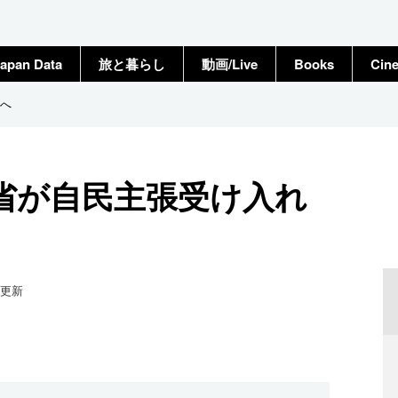
apan Data
旅と暮らし
動画/Live
Books
Cin
へ
省が自民主張受け入れ
更新