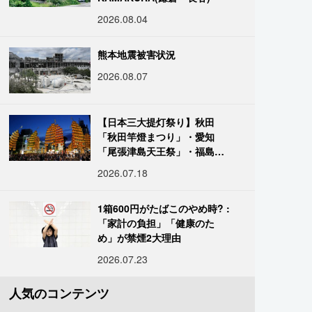
2026.08.04
熊本地震被害状況
2026.08.07
【日本三大提灯祭り】秋田
「秋田竿燈まつり」・愛知
「尾張津島天王祭」・福島
「二本松の提灯祭り」:おびた
2026.07.18
だしい灯火が夜空を照らす光
の祭典
1箱600円がたばこのやめ時? :
「家計の負担」「健康のた
め」が禁煙2大理由
2026.07.23
人気のコンテンツ