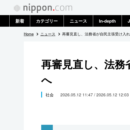
新着
カテゴリー
ニュース
In-depth
J
政治・外交
トップ
Home
ニュース
再審見直し、法務省が自民主張受け入れ
経済・ビジネス
アーカイブ
再審見直し、法務
国際
へ
社会
文化
社会
2026.05.12 11:47 / 2026.05.12 12:03
科学・技術
暮らし