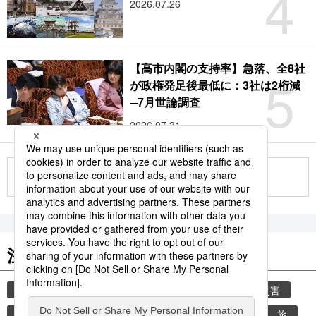
4
2026.07.26
【高市内閣の支持率】急落、全8社
5
が政権発足後最低に：3社は2桁減
─7月世論調査
2026.07.31
もっと見る
注目のキーワード
共同通信ニュース
気象・災害
気象庁
災害
地震
津波
熊本
熊本地震
観光
旅