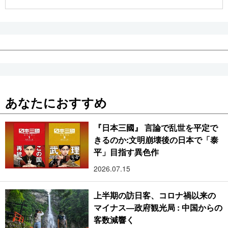
公式SNS
あなたにおすすめ
『日本三國』 言論で乱世を平定で
きるのか:文明崩壊後の日本で「泰
平」目指す異色作
2026.07.15
上半期の訪日客、コロナ禍以来の
マイナス―政府観光局 : 中国からの
客数減響く