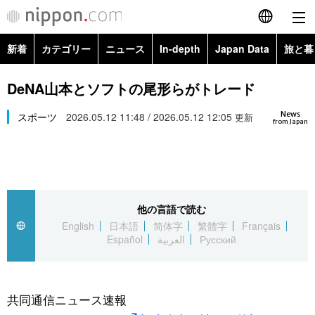
新着
カテゴリー
ニュース
In-depth
Japan Data
旅と暮
English
政治・外交
Topics
DeNA山本とソフトの尾形らがトレード
简体字
News
経済・ビジネス
スポーツ
2026.05.12 11:48 / 2026.05.12 12:05
Images
更新
繁體字
from Japan
カテゴリー
国際・海外
People
Français
政治・外交
ニュース
社会
東京
Español
他の言語で読む
経済・ビジネス
トップ
In-depth
文化
お知らせ
English
日本語
简体字
繁體字
Français
العربية
Español
العربية
Русский
国際
アーカイブ
Japan Data
科学・技術
Русский
社会
旅と暮らし
暮らし
共同通信ニュース速報