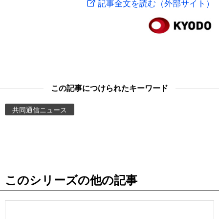
記事全文を読む（外部サイト）
スポーツ・東京2020
文化
動画/Live
科学・技術
Books
暮らし
Cinema
この記事につけられたキーワード
スポーツ・東京2020
Topics
共同通信ニュース
Images
People
このシリーズの他の記事
東京
お知らせ