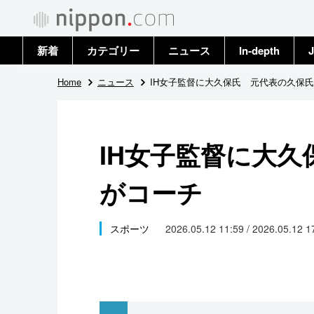
新着
カテゴリー
ニュース
In-depth
J
政治・外交
トップ
Home
ニュース
IH女子監督に大久保氏 元代表の久保
経済・ビジネス
アーカイブ
IH女子監督に大
国際
がコーチ
社会
文化
スポーツ
2026.05.12 11:59 / 2026.05.12 
科学・技術
暮らし