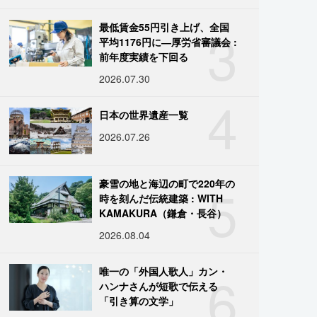
3
最低賃金55円引き上げ、全国
平均1176円に―厚労省審議会 :
前年度実績を下回る
2026.07.30
4
日本の世界遺産一覧
2026.07.26
5
豪雪の地と海辺の町で220年の
時を刻んだ伝統建築 : WITH
KAMAKURA（鎌倉・長谷）
2026.08.04
6
唯一の「外国人歌人」カン・
ハンナさんが短歌で伝える
「引き算の文学」