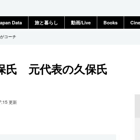
apan Data
旅と暮らし
動画/Live
Books
Cin
氏がコーチ
久保氏 元代表の久保氏
17:15
更新