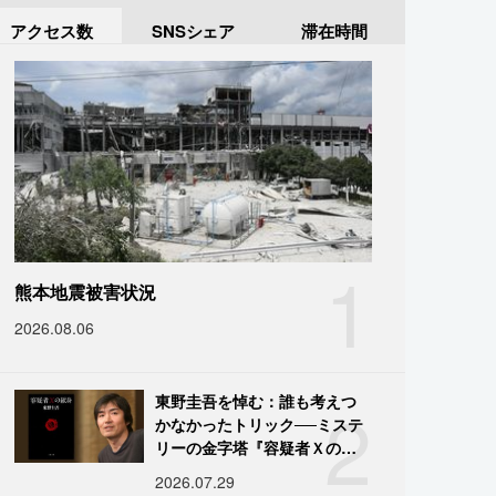
アクセス数
SNSシェア
滞在時間
1
熊本地震被害状況
2026.08.06
2
東野圭吾を悼む：誰も考えつ
かなかったトリック──ミステ
リーの金字塔『容疑者Ｘの献
身』の舞台裏
2026.07.29