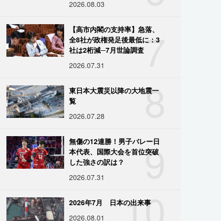
2026.08.03
7
【高市内閣の支持率】急落、
全8社が政権発足後最低に：3
社は2桁減─7月世論調査
2026.07.31
8
東日本大震災以降の大地震一
覧
2026.07.28
9
無傷の12連勝！男子バレー日
本代表、国際大会を首位突破
した強さの訳は？
2026.07.31
10
2026年7月 日本の出来事
2026.08.01