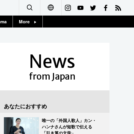
ema
More
English
Topics
简体字
Images
News
繁體字
People
Français
from Japan
東京
Español
お知らせ
العربية
あなたにおすすめ
Русский
唯一の「外国人歌人」カン・
ハンナさんが短歌で伝える
「引き算の文学」