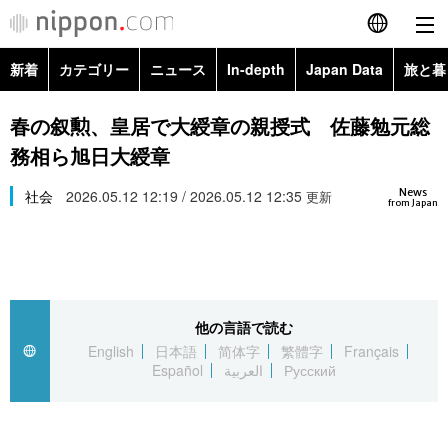
新着
カテゴリー
ニュース
In-depth
Japan Data
旅と暮
English
政治・外交
Topics
春の叙勲、皇居で大綬章の親授式 佐藤勉元総
简体字
務相ら旭日大綬章
経済・ビジネス
Images
繁體字
カテゴリー
News
社会
2026.05.12 12:19 / 2026.05.12 12:35
更新
from Japan
国際・海外
People
Français
政治・外交
ニュース
社会
東京
Español
経済・ビジネス
トップ
In-depth
文化
お知らせ
العربية
他の言語で読む
English
日本語
简体字
繁體字
Français
国際
アーカイブ
Japan Data
科学・技術
Español
العربية
Русский
Русский
社会
旅と暮らし
暮らし