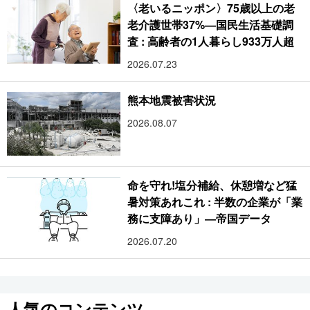
〈老いるニッポン〉75歳以上の老
老介護世帯37%―国民生活基礎調
査 : 高齢者の1人暮らし933万人超
2026.07.23
熊本地震被害状況
2026.08.07
命を守れ!塩分補給、休憩増など猛
暑対策あれこれ : 半数の企業が「業
務に支障あり」―帝国データ
2026.07.20
人気のコンテンツ