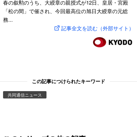
春の叙勲のうち、大綬章の親授式が12日、皇居・宮殿
スポーツ・東京2020
文化
動画/Live
「松の間」で催され、今回最高位の旭日大綬章の元総
務...
科学・技術
Books
記事全文を読む（外部サイト）
暮らし
Cinema
スポーツ・東京2020
Topics
Images
この記事につけられたキーワード
共同通信ニュース
People
東京
お知らせ