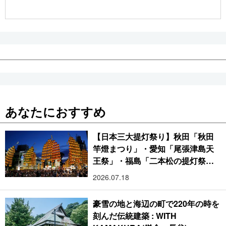
公式SNS
あなたにおすすめ
【日本三大提灯祭り】秋田「秋田
竿燈まつり」・愛知「尾張津島天
王祭」・福島「二本松の提灯祭
り」:おびただしい灯火が夜空を照
2026.07.18
らす光の祭典
豪雪の地と海辺の町で220年の時を
刻んだ伝統建築 : WITH