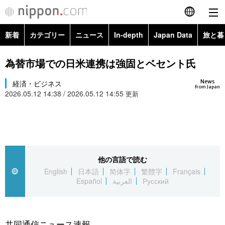
新着
カテゴリー
ニュース
In-depth
Japan Data
旅と暮
English
政治・外交
Topics
為替市場での日米連携は強固とベセント氏
简体字
News
経済・ビジネス
経済・ビジネス
Images
繁體字
from Japan
2026.05.12 14:38 / 2026.05.12 14:55
更新
カテゴリー
国際・海外
People
Français
政治・外交
ニュース
社会
東京
Español
経済・ビジネス
トップ
In-depth
他の言語で読む
文化
お知らせ
العربية
English
日本語
简体字
繁體字
Français
Español
العربية
Русский
国際
アーカイブ
Japan Data
科学・技術
Русский
社会
旅と暮らし
暮らし
共同通信ニュース速報