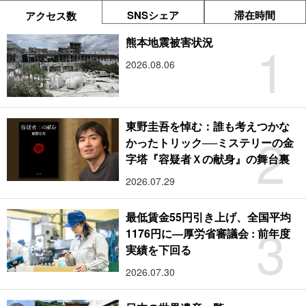
SNSシェア
滞在時間
アクセス数
1
熊本地震被害状況
2026.08.06
東野圭吾を悼む：誰も考えつかな
2
かったトリック──ミステリーの金
字塔『容疑者Ｘの献身』の舞台裏
2026.07.29
最低賃金55円引き上げ、全国平均
3
1176円に―厚労省審議会 : 前年度
実績を下回る
2026.07.30