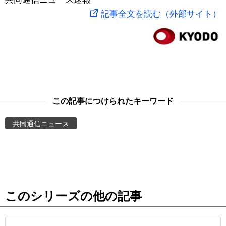
記事全文を読む（外部サイト）
スポーツ・東京2020
文化
動画/Live
科学・技術
Books
暮らし
Cinema
この記事につけられたキーワード
スポーツ・東京2020
Topics
共同通信ニュース
Images
People
東京
このシリーズの他の記事
お知らせ