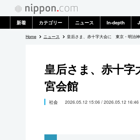
新着
カテゴリー
ニュース
In-depth
J
政治・外交
トップ
Home
ニュース
皇后さま、赤十字大会に 東京・明治神
経済・ビジネス
アーカイブ
皇后さま、赤十字
国際
宮会館
社会
文化
社会
2026.05.12 15:06 / 2026.05.12 16:46
科学・技術
暮らし