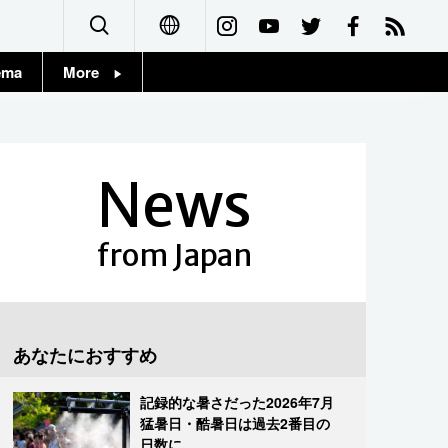
ema
More
English
Topics
简体字
Images
News
繁體字
People
Français
from Japan
東京
Español
お知らせ
العربية
あなたにおすすめ
Русский
記録的な暑さだった2026年7月
猛暑日・酷暑日は過去2番目の
日数に