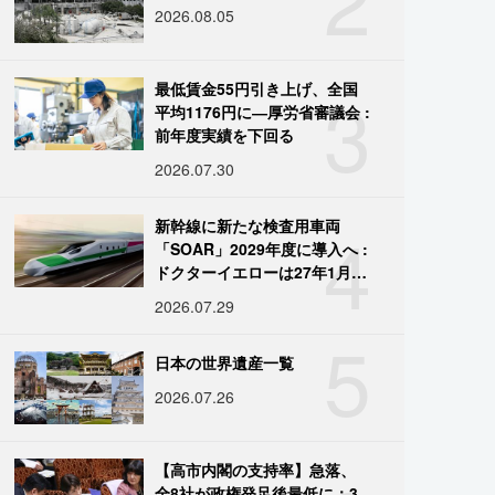
2026.08.05
3
最低賃金55円引き上げ、全国
平均1176円に―厚労省審議会 :
前年度実績を下回る
2026.07.30
4
新幹線に新たな検査用車両
「SOAR」2029年度に導入へ :
ドクターイエローは27年1月に
引退
2026.07.29
5
日本の世界遺産一覧
2026.07.26
【高市内閣の支持率】急落、
全8社が政権発足後最低に：3