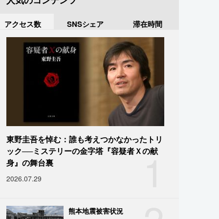
人気のコンテンツ
アクセス数
SNSシェア
滞在時間
東野圭吾を悼む：誰も考えつかなかったトリ
1
ック──ミステリーの金字塔『容疑者Ｘの献
身』の舞台裏
2026.07.29
2
熊本地震被害状況