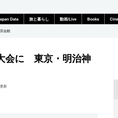
apan Data
旅と暮らし
動画/Live
Books
Cin
宮会館
大会に 東京・明治神
更新