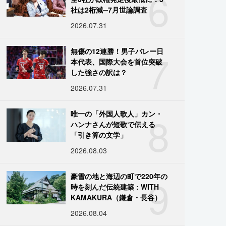
6
社は2桁減─7月世論調査
2026.07.31
7
無傷の12連勝！男子バレー日
本代表、国際大会を首位突破
した強さの訳は？
2026.07.31
8
唯一の「外国人歌人」カン・
ハンナさんが短歌で伝える
「引き算の文学」
2026.08.03
9
豪雪の地と海辺の町で220年の
時を刻んだ伝統建築 : WITH
KAMAKURA（鎌倉・長谷）
2026.08.04