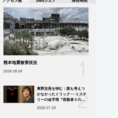
アクセス数
SNSシェア
滞在時間
1
熊本地震被害状況
2026.08.06
2
東野圭吾を悼む：誰も考えつ
かなかったトリック──ミステ
リーの金字塔『容疑者Ｘの献
身』の舞台裏
2026.07.29