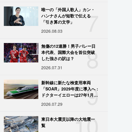
7
唯一の「外国人歌人」カン・
ハンナさんが短歌で伝える
「引き算の文学」
2026.08.03
8
無傷の12連勝！男子バレー日
本代表、国際大会を首位突破
した強さの訳は？
2026.07.31
9
新幹線に新たな検査用車両
「SOAR」2029年度に導入へ :
ドクターイエローは27年1月に
引退
2026.07.29
10
東日本大震災以降の大地震一
覧