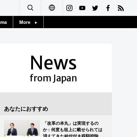
ema
More
English
Topics
简体字
Images
News
繁體字
People
Français
from Japan
東京
Español
お知らせ
العربية
あなたにおすすめ
Русский
「改革の本丸」は実現するの
か : 何度も俎上に載せられては
消えてきた給付付き税額控除