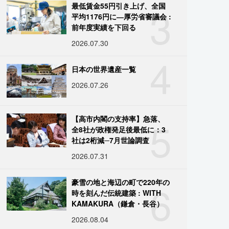
3
最低賃金55円引き上げ、全国
平均1176円に―厚労省審議会 :
前年度実績を下回る
2026.07.30
4
日本の世界遺産一覧
2026.07.26
5
【高市内閣の支持率】急落、
全8社が政権発足後最低に：3
社は2桁減─7月世論調査
2026.07.31
6
豪雪の地と海辺の町で220年の
時を刻んだ伝統建築 : WITH
KAMAKURA（鎌倉・長谷）
2026.08.04