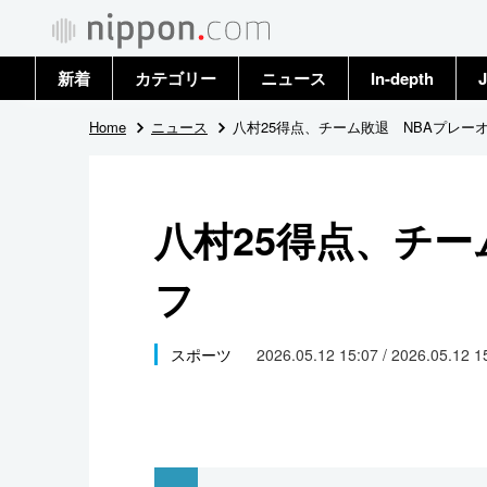
新着
カテゴリー
ニュース
In-depth
J
政治・外交
トップ
Home
ニュース
八村25得点、チーム敗退 NBAプレー
経済・ビジネス
アーカイブ
八村25得点、チー
国際
フ
社会
文化
スポーツ
2026.05.12 15:07 / 2026.05.12 
科学・技術
暮らし