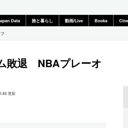
apan Data
旅と暮らし
動画/Live
Books
Cin
オフ
ム敗退 NBAプレーオ
15:46
更新