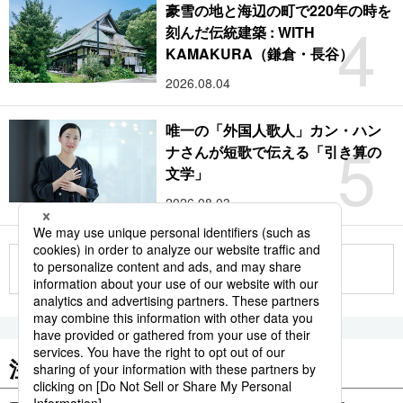
豪雪の地と海辺の町で220年の時を
4
刻んだ伝統建築 : WITH
KAMAKURA（鎌倉・長谷）
2026.08.04
唯一の「外国人歌人」カン・ハン
5
ナさんが短歌で伝える「引き算の
文学」
2026.08.03
もっと見る
注目のキーワード