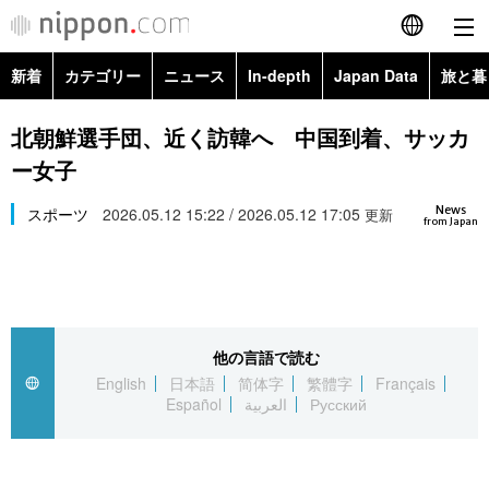
新着
カテゴリー
ニュース
In-depth
Japan Data
旅と暮
English
政治・外交
Topics
北朝鮮選手団、近く訪韓へ 中国到着、サッカ
简体字
ー女子
経済・ビジネス
Images
繁體字
カテゴリー
News
スポーツ
2026.05.12 15:22 / 2026.05.12 17:05
更新
from Japan
国際・海外
People
Français
政治・外交
ニュース
社会
東京
Español
経済・ビジネス
トップ
In-depth
文化
お知らせ
العربية
他の言語で読む
English
日本語
简体字
繁體字
Français
国際
アーカイブ
Japan Data
科学・技術
Español
العربية
Русский
Русский
社会
旅と暮らし
暮らし