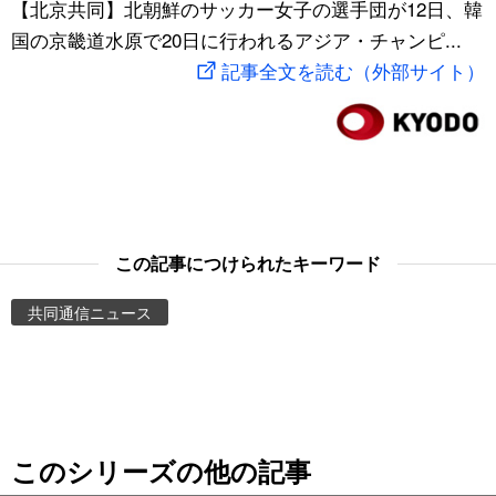
【北京共同】北朝鮮のサッカー女子の選手団が12日、韓
スポーツ・東京2020
文化
動画/Live
国の京畿道水原で20日に行われるアジア・チャンピ...
記事全文を読む（外部サイト）
科学・技術
Books
暮らし
Cinema
スポーツ・東京2020
Topics
この記事につけられたキーワード
Images
共同通信ニュース
People
東京
このシリーズの他の記事
お知らせ