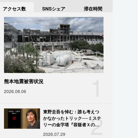
アクセス数
SNSシェア
滞在時間
1
熊本地震被害状況
2026.08.06
2
東野圭吾を悼む：誰も考えつ
かなかったトリック──ミステ
リーの金字塔『容疑者Ｘの献
身』の舞台裏
2026.07.29