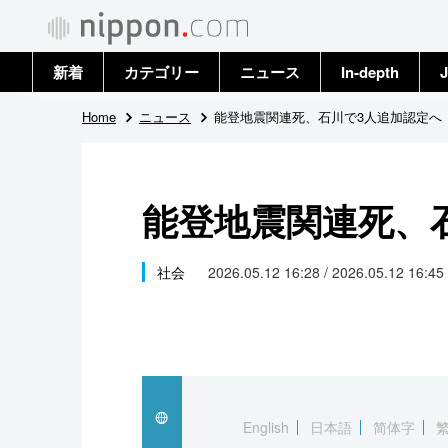
新着
カテゴリー
ニュース
In-depth
J
政治・外交
トップ
Home
ニュース
能登地震関連死、石川で3人追加認定へ
経済・ビジネス
アーカイブ
能登地震関連死、
国際
社会
社会
2026.05.12 16:28 / 2026.05.12 16:45
文化
科学・技術
暮らし
English
日本語
简体字