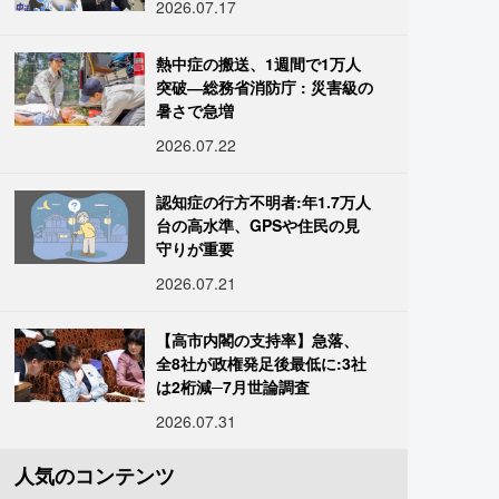
2026.07.17
熱中症の搬送、1週間で1万人
突破―総務省消防庁 : 災害級の
暑さで急増
2026.07.22
認知症の行方不明者:年1.7万人
台の高水準、GPSや住民の見
守りが重要
2026.07.21
【高市内閣の支持率】急落、
全8社が政権発足後最低に:3社
は2桁減─7月世論調査
2026.07.31
人気のコンテンツ