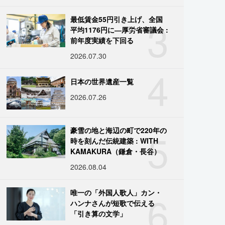
3
最低賃金55円引き上げ、全国
平均1176円に―厚労省審議会 :
前年度実績を下回る
2026.07.30
4
日本の世界遺産一覧
2026.07.26
5
豪雪の地と海辺の町で220年の
時を刻んだ伝統建築 : WITH
KAMAKURA（鎌倉・長谷）
2026.08.04
6
唯一の「外国人歌人」カン・
ハンナさんが短歌で伝える
「引き算の文学」