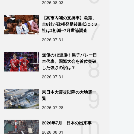
2026.08.03
7
【高市内閣の支持率】急落、
全8社が政権発足後最低に：3
社は2桁減─7月世論調査
2026.07.31
8
無傷の12連勝！男子バレー日
本代表、国際大会を首位突破
した強さの訳は？
2026.07.31
9
東日本大震災以降の大地震一
覧
2026.07.28
10
2026年7月 日本の出来事
2026.08.01