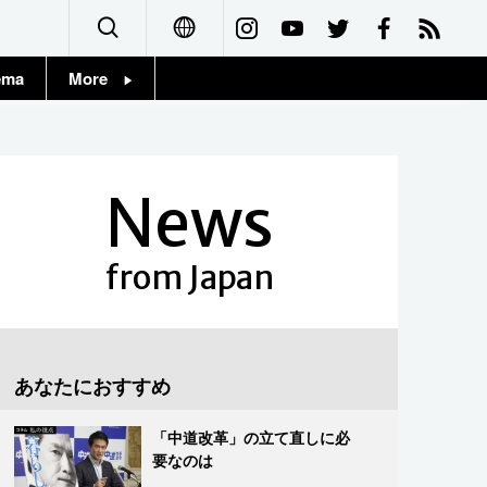
ema
More
English
Topics
简体字
Images
News
繁體字
People
Français
from Japan
東京
Español
お知らせ
العربية
あなたにおすすめ
Русский
「中道改革」の立て直しに必
要なのは