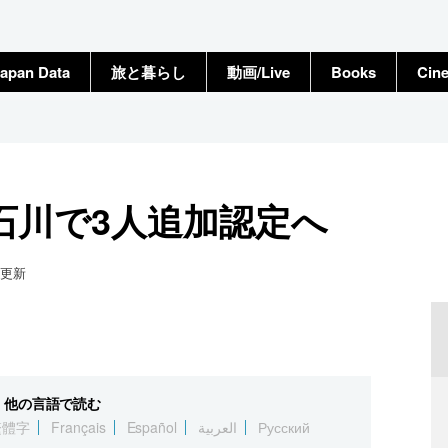
apan Data
旅と暮らし
動画/Live
Books
Cin
石川で3人追加認定へ
更新
他の言語で読む
繁體字
Français
Español
العربية
Русский