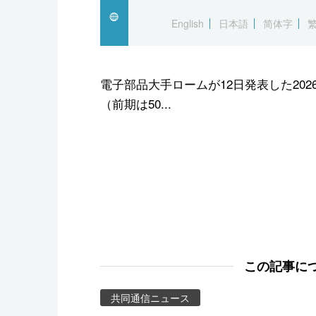
スポーツ・東京2020
English
日本語
简体字
電子部品大手ロームが12日発表した202
（前期は50...
この記事に
共同通信ニュース