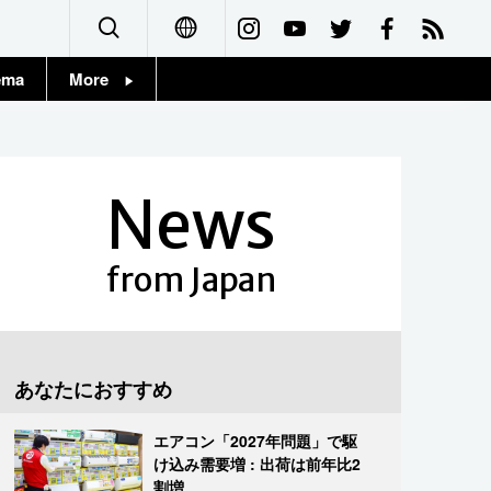
ema
More
English
Topics
简体字
Images
News
繁體字
People
Français
from Japan
東京
Español
お知らせ
العربية
あなたにおすすめ
Русский
エアコン「2027年問題」で駆
け込み需要増 : 出荷は前年比2
割増