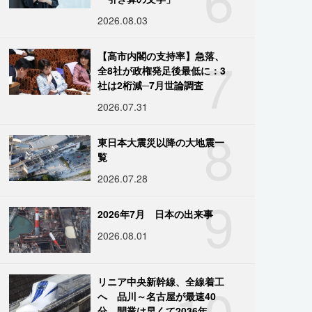
2026.08.03
7
【高市内閣の支持率】急落、
全8社が政権発足後最低に：3
社は2桁減─7月世論調査
2026.07.31
8
東日本大震災以降の大地震一
覧
2026.07.28
9
2026年7月 日本の出来事
2026.08.01
10
リニア中央新幹線、全線着工
へ 品川～名古屋が最速40
分、開業は早くて2036年