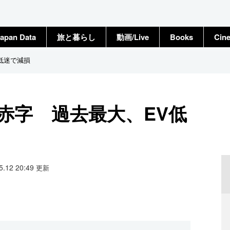
apan Data
旅と暮らし
動画/Live
Books
Cin
V低迷で減損
円赤字 過去最大、EV低
05.12 20:49
更新