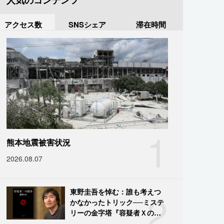
人気のコンテンツ
アクセス数
SNSシェア
滞在時間
1
熊本地震被害状況
2026.08.07
2
東野圭吾を悼む：誰も考えつ
かなかったトリック──ミステ
リーの金字塔『容疑者Ｘの献
身』の舞台裏