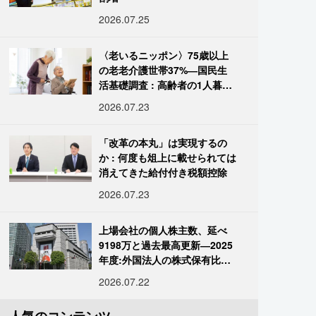
2026.07.25
〈老いるニッポン〉75歳以上
の老老介護世帯37%―国民生
活基礎調査 : 高齢者の1人暮ら
し933万人超
2026.07.23
「改革の本丸」は実現するの
か : 何度も俎上に載せられては
消えてきた給付付き税額控除
2026.07.23
上場会社の個人株主数、延べ
9198万と過去最高更新―2025
年度:外国法人の株式保有比率
は34.7%に
2026.07.22