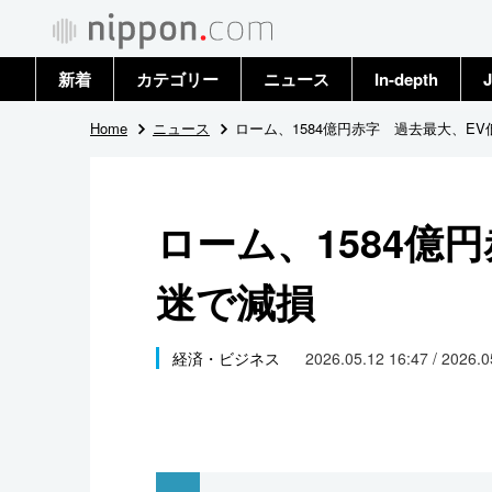
新着
カテゴリー
ニュース
In-depth
J
政治・外交
トップ
Home
ニュース
ローム、1584億円赤字 過去最大、E
経済・ビジネス
アーカイブ
ローム、1584億
国際
迷で減損
社会
文化
経済・ビジネス
2026.05.12 16:47 / 2026.
科学・技術
暮らし