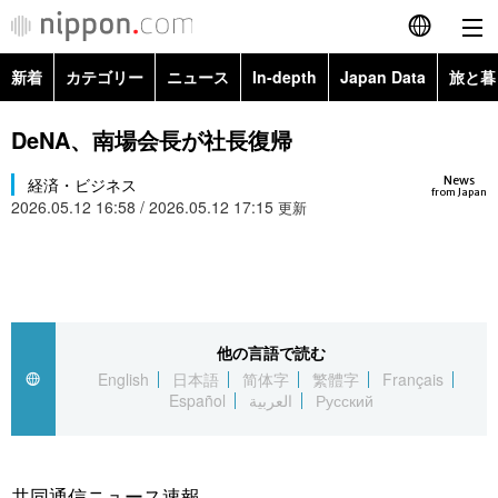
新着
カテゴリー
ニュース
In-depth
Japan Data
旅と暮
English
政治・外交
Topics
DeNA、南場会長が社長復帰
简体字
News
経済・ビジネス
経済・ビジネス
Images
繁體字
from Japan
2026.05.12 16:58 / 2026.05.12 17:15
更新
カテゴリー
国際・海外
People
Français
政治・外交
ニュース
社会
東京
Español
経済・ビジネス
トップ
In-depth
他の言語で読む
文化
お知らせ
العربية
English
日本語
简体字
繁體字
Français
Español
العربية
Русский
国際
アーカイブ
Japan Data
科学・技術
Русский
社会
旅と暮らし
暮らし
共同通信ニュース速報