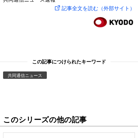
記事全文を読む（外部サイト）
スポーツ・東京2020
文化
動画/Live
科学・技術
Books
暮らし
Cinema
この記事につけられたキーワード
スポーツ・東京2020
Topics
共同通信ニュース
Images
People
東京
このシリーズの他の記事
お知らせ