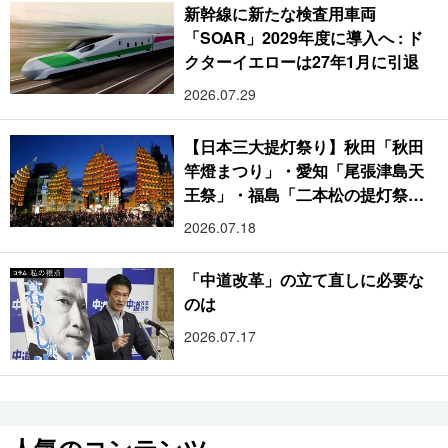
新幹線に新たな検査用車両
「SOAR」2029年度に導入へ : ド
クターイエローは27年1月に引退
2026.07.29
【日本三大提灯祭り】秋田「秋田
竿燈まつり」・愛知「尾張津島天
王祭」・福島「二本松の提灯祭
り」:おびただしい灯火が夜空を照
2026.07.18
らす光の祭典
「中道改革」の立て直しに必要な
のは
2026.07.17