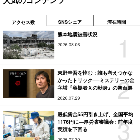
人気のコンテンツ
SNSシェア
滞在時間
アクセス数
1
熊本地震被害状況
2026.08.06
東野圭吾を悼む：誰も考えつかな
2
かったトリック──ミステリーの金
字塔『容疑者Ｘの献身』の舞台裏
2026.07.29
最低賃金55円引き上げ、全国平均
3
1176円に―厚労省審議会 : 前年度
実績を下回る
2026.07.30