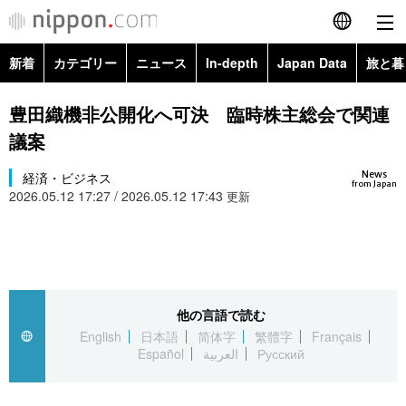
新着
カテゴリー
ニュース
In-depth
Japan Data
旅と暮
English
政治・外交
Topics
豊田織機非公開化へ可決 臨時株主総会で関連
简体字
議案
経済・ビジネス
Images
繁體字
カテゴリー
News
経済・ビジネス
from Japan
2026.05.12 17:27 / 2026.05.12 17:43
国際・海外
更新
People
Français
政治・外交
ニュース
社会
東京
Español
経済・ビジネス
トップ
In-depth
文化
お知らせ
العربية
他の言語で読む
国際
アーカイブ
Japan Data
科学・技術
English
日本語
简体字
繁體字
Français
Русский
Español
العربية
Русский
社会
旅と暮らし
暮らし