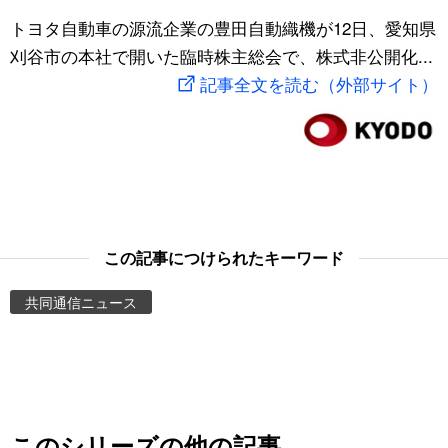
スポーツ・東京2020
トヨタ自動車の源流企業の豊田自動織機が12日、愛知県
文化
動画/Live
刈谷市の本社で開いた臨時株主総会で、株式非公開化...
記事全文を読む（外部サイト）
科学・技術
Books
暮らし
Cinema
スポーツ・東京2020
Topics
Images
この記事につけられたキーワード
共同通信ニュース
People
東京
お知らせ
このシリーズの他の記事